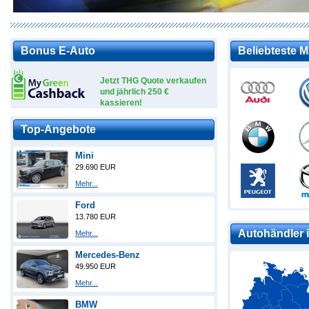
Bonus E-Auto
Beliebteste 
Jetzt THG Quote verkaufen
und jährlich 250 €
kassieren!
Top-Angebote
Mini
29.690 EUR
Mehr...
Ford
13.780 EUR
Autohändler i
Mehr...
Mercedes-Benz
49.950 EUR
Mehr...
BMW