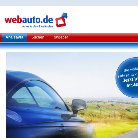
Ana sayfa
Suchen
Ratgeber
Sie woll
Fahrzeug v
Jetzt I
erste