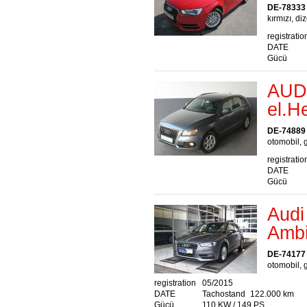
DE-78333
kırmızı, diz
registratio
DATE
Gücü
AUDI
el.H
DE-74889
otomobil, g
registratio
DATE
Gücü
Audi
Ambi
DE-74177 
otomobil, g
registration
05/2015
DATE
Tachostand
122.000 km
Gücü
110 KW / 149 PS