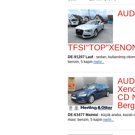
AUDI
TFSI"TOP"XENO
DE-91207 Lauf
- sedan, kullanılmış otom
benzin, 5 kapılı
mehr...
AUDI
Xeno
CD N
Berg
DE-63477 Maintal
- küçük araba, kazalı 
mavi, benzin, 5 kapılı
mehr...