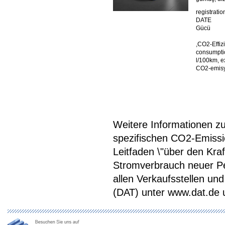
registratio
DATE
Gücü
,CO2-Effiz
consumptio
l/100km, e
CO2-emisy
Weitere Informationen zum
spezifischen CO2-Emiss
Leitfaden \"über den Kra
Stromverbrauch neuer P
allen Verkaufsstellen u
(DAT) unter www.dat.de une