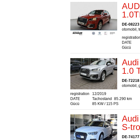
AUD
1.0T
DE-08223 
otomobil, 
registratio
DATE
Gücü
Audi
1.0
DE-72218 
otomobil, 
registration
12/2019
DATE
Tachostand
85.290 km
Gücü
85 KW / 115 PS
Audi
S-tr
DE-74177 