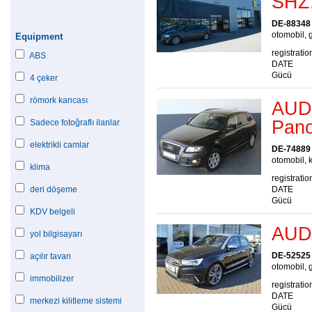
SHZ,
DE-88348
otomobil, g
Equipment
registratio
ABS
DATE
Gücü
4 çeker
römork kancası
AUDI
Pan
Sadece fotoğraflı ilanlar
elektrikli camlar
DE-74889
otomobil, k
klima
registratio
deri döşeme
DATE
Gücü
KDV belgeli
AUDI
yol bilgisayarı
DE-52525
açılır tavan
otomobil, g
immobilizer
registratio
DATE
merkezi kilitleme sistemi
Gücü