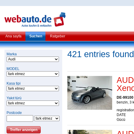
Ana sayfa
Suchen
Ratgeber
421 entries found
Marka
MODEL
AUDI
Kasa tipi
Xeno
DE-99100
Yakıt türü
benzin, 3 
registratio
Postcode
DATE
Gücü
AUDI