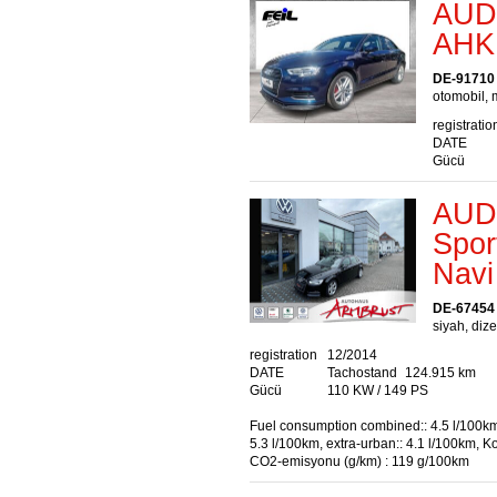
AUDI
AHK 
DE-91710
otomobil, m
registratio
DATE
Gücü
AUDI
Spor
Navi
DE-67454
siyah, dize
registration
12/2014
DATE
Tachostand
124.915 km
Gücü
110 KW / 149 PS
Fuel consumption combined:: 4.5 l/100km
5.3 l/100km, extra-urban:: 4.1 l/100km, 
CO2-emisyonu (g/km) : 119 g/100km