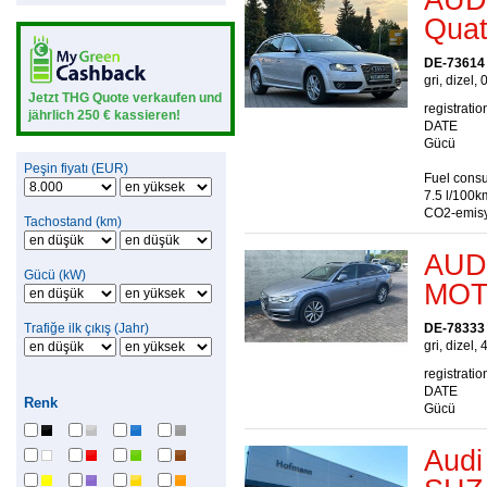
Quatt
DE-73614
gri, dizel, 
Jetzt THG Quote verkaufen und
registratio
jährlich 250 € kassieren!
DATE
Gücü
Peşin fiyatı (EUR)
Fuel consu
7.5 l/100k
CO2-emisy
Tachostand (km)
AUDI
Gücü (kW)
MOT
Trafiğe ilk çıkış (Jahr)
DE-78333
gri, dizel, 
registratio
DATE
Renk
Gücü
Audi