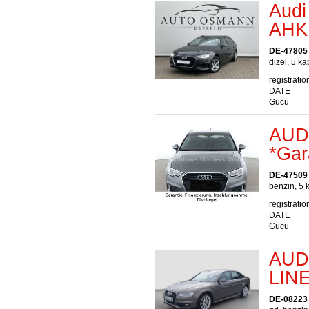
Audi
AHK
DE-47805 
dizel, 5 ka
registratio
DATE
Gücü
AUDI
*Gar
DE-47509
benzin, 5 
registratio
DATE
Gücü
AUDI
LIN
DE-08223 