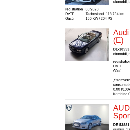
otomobil, b
registration
03/2020
DATE
Tachostand
118.734 km
Gücü
150 KW / 204 PS
Audi
(E)
DE-10553 
otomobil, 
registratio
DATE
Gücü
,Stromver
consumptio
0.00 l/100
Kombine C
AUDI
Spor
DE-53881
gümüş, diz