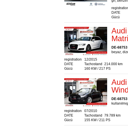
gri, benzin
registratio
DATE
Gücü
Audi
Matr
DE-68753
beyaz, dize
registration
12/2015
DATE
Tachostand
214.000 km
Gücü
160 KW / 217 PS
Audi
Wind
DE-68753
kullanılmış
registration
07/2010
DATE
Tachostand
79.789 km
Gücü
155 KW / 211 PS