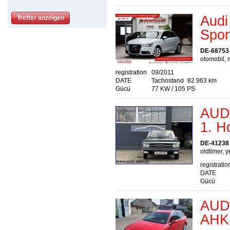
Audi
Spor
DE-68753
otomobil, m
registration
09/2011
DATE
Tachostand
82.963 km
Gücü
77 KW / 105 PS
AUDI
1. H
DE-41238 
oldtimer, y
registratio
DATE
Gücü
AUDI
AHK 