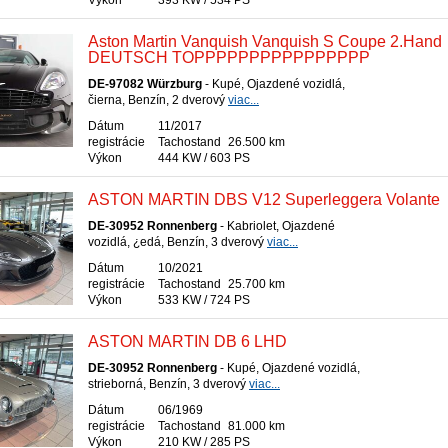
Výkon
393 KW / 534 PS
Aston Martin Vanquish Vanquish S Coupe 2.Hand
DEUTSCH TOPPPPPPPPPPPPPPPP
DE-97082 Würzburg
- Kupé, Ojazdené vozidlá,
čierna, Benzín, 2 dverový
viac...
Dátum
11/2017
registrácie
Tachostand
26.500 km
Výkon
444 KW / 603 PS
ASTON MARTIN DBS V12 Superleggera Volante
DE-30952 Ronnenberg
- Kabriolet, Ojazdené
vozidlá, ¿edá, Benzín, 3 dverový
viac...
Dátum
10/2021
registrácie
Tachostand
25.700 km
Výkon
533 KW / 724 PS
ASTON MARTIN DB 6 LHD
DE-30952 Ronnenberg
- Kupé, Ojazdené vozidlá,
strieborná, Benzín, 3 dverový
viac...
Dátum
06/1969
registrácie
Tachostand
81.000 km
Výkon
210 KW / 285 PS