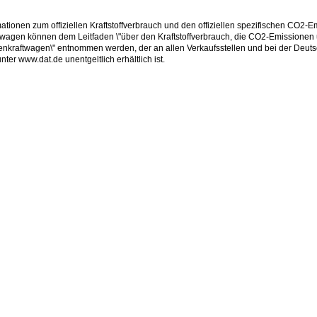
mationen zum offiziellen Kraftstoffverbrauch und den offiziellen spezifischen CO2-
wagen können dem Leitfaden \"über den Kraftstoffverbrauch, die CO2-Emissionen
nkraftwagen\" entnommen werden, der an allen Verkaufsstellen und bei der Deut
er www.dat.de unentgeltlich erhältlich ist.