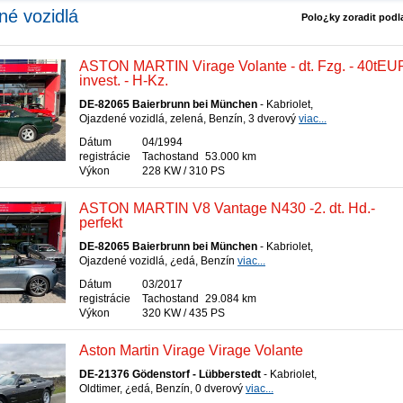
né vozidlá
Polo¿ky zoradit pod
ASTON MARTIN Virage Volante - dt. Fzg. - 40tEU
invest. - H-Kz.
DE-82065 Baierbrunn bei München
- Kabriolet,
Ojazdené vozidlá, zelená, Benzín, 3 dverový
viac...
Dátum
04/1994
registrácie
Tachostand
53.000 km
Výkon
228 KW / 310 PS
ASTON MARTIN V8 Vantage N430 -2. dt. Hd.-
perfekt
DE-82065 Baierbrunn bei München
- Kabriolet,
Ojazdené vozidlá, ¿edá, Benzín
viac...
Dátum
03/2017
registrácie
Tachostand
29.084 km
Výkon
320 KW / 435 PS
Aston Martin Virage Virage Volante
DE-21376 Gödenstorf - Lübberstedt
- Kabriolet,
Oldtimer, ¿edá, Benzín, 0 dverový
viac...