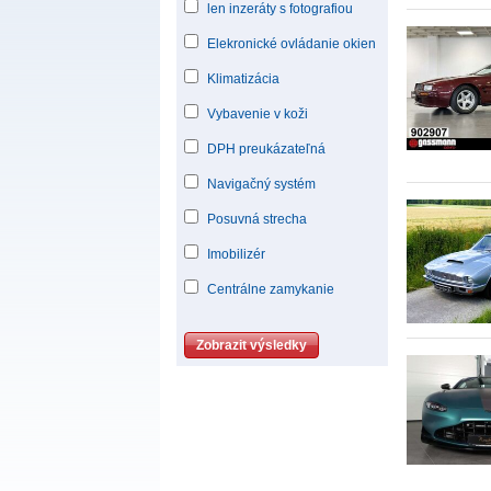
len inzeráty s fotografiou
Elekronické ovládanie okien
Klimatizácia
Vybavenie v koži
DPH preukázateľná
Navigačný systém
Posuvná strecha
Imobilizér
Centrálne zamykanie