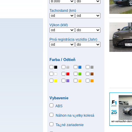
Tachostand (km)
Výkon (kW)
Prvá registrácia vozidla (Jahr)
Farba / Odtieň
Vybavenie
ABS
Náhon na v¿etky kolesá
Ta¿né zariadenie