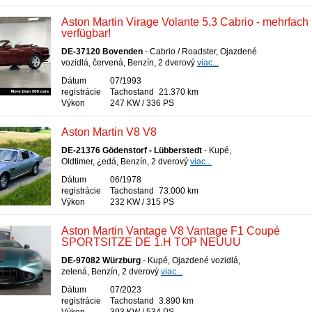
Aston Martin Virage Volante 5.3 Cabrio - mehrfach
verfügbar!
DE-37120 Bovenden
- Cabrio / Roadster, Ojazdené
vozidlá, červená, Benzín, 2 dverový
viac...
Dátum
07/1993
registrácie
Tachostand
21.370 km
Výkon
247 KW / 336 PS
Aston Martin V8 V8
DE-21376 Gödenstorf - Lübberstedt
- Kupé,
Oldtimer, ¿edá, Benzín, 2 dverový
viac...
Dátum
06/1978
registrácie
Tachostand
73.000 km
Výkon
232 KW / 315 PS
Aston Martin Vantage V8 Vantage F1 Coupé
SPORTSITZE DE 1.H TOP NEUUU
DE-97082 Würzburg
- Kupé, Ojazdené vozidlá,
zelená, Benzín, 2 dverový
viac...
Dátum
07/2023
registrácie
Tachostand
3.890 km