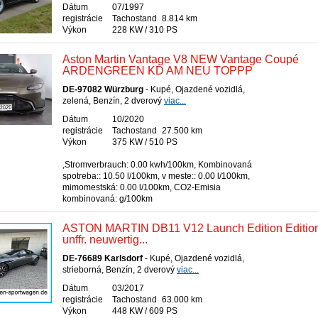
Dátum
07/1997
registrácie
Tachostand
8.814 km
Výkon
228 KW / 310 PS
Aston Martin Vantage V8 NEW Vantage Coupé
ARDENGREEN KD AM NEU TOPPP
DE-97082 Würzburg
- Kupé, Ojazdené vozidlá,
zelená, Benzín, 2 dverový
viac...
Dátum
10/2020
registrácie
Tachostand
27.500 km
Výkon
375 KW / 510 PS
,Stromverbrauch: 0.00 kwh/100km, Kombinovaná
spotreba:: 10.50 l/100km, v meste:: 0.00 l/100km,
mimomestská: 0.00 l/100km, CO2-Emisia
kombinovaná: g/100km
ASTON MARTIN DB11 V12 Launch Edition Editio
unffr. neuwertig...
DE-76689 Karlsdorf
- Kupé, Ojazdené vozidlá,
strieborná, Benzín, 2 dverový
viac...
Dátum
03/2017
registrácie
Tachostand
63.000 km
Výkon
448 KW / 609 PS