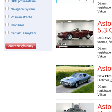
DPH prokazatelná
Dátum
registrace
Navigační systém
Výkon
Posuvní střecha
Asto
Imobilizér
5.3 
Centální zamykání
DE-37120
vozidla, č
Dátum
registrace
Výkon
Asto
DE-21376 
Oldtimer, 
Dátum
registrace
Výkon
Asto