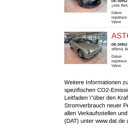
DE-30952
¿edá, Ben
Dátum
registrace
Výkon
AST
DE-30952
stříbrná, 
Dátum
registrace
Výkon
Weitere Informationen zum
spezifischen CO2-Emiss
Leitfaden \"über den Kra
Stromverbrauch neuer P
allen Verkaufsstellen u
(DAT) unter www.dat.de une