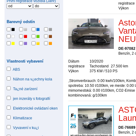
První registrace vozidla (Jahr)
registrace
Výkon
Asto
Barevný odstín
Van
NEU
DE-97082
Benzín, 2
Vlastnosti vybavení
Dátum
10/2020
registrace
Tachostand
27.500 km
ABS
Výkon
375 KW / 510 PS
Náhon na v¿echny kola
,Stromverbrauch: 0.00 kwh/100km, Kom
spotreba: 10.50 l/100km, ve meste: 0.00 
Ta¿né zarízení
mimomestská: 0.00 l/100km, CO2-Emise
kombinovaná: g/100km
jen inzeráty s fotografií
AST
Elektronické ovládaní oken
Laun
Klimatizace
DE-76689 
Vyvavení v ku¿i
Benzín, 2