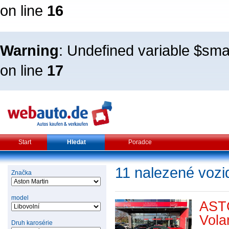
on line
16
Warning
: Undefined variable $sm
on line
17
Start
Hledat
Poradce
11 nalezené vozi
Značka
model
AST
Vola
Druh karosérie