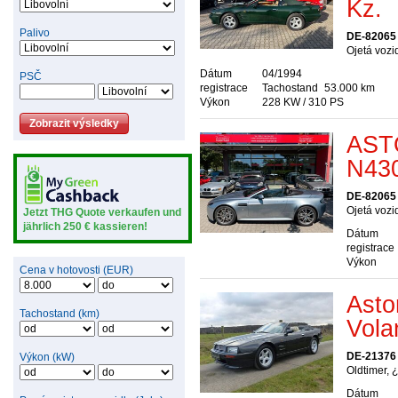
Kz.
Palivo
DE-82065 
Ojetá vozi
Dátum
04/1994
PSČ
registrace
Tachostand
53.000 km
Výkon
228 KW / 310 PS
AST
N430
DE-82065 
Ojetá vozi
Jetzt THG Quote verkaufen und
jährlich 250 € kassieren!
Dátum
registrace
Výkon
Cena v hotovosti (EUR)
Asto
Tachostand (km)
Vola
DE-21376 
Výkon (kW)
Oldtimer, 
Dátum