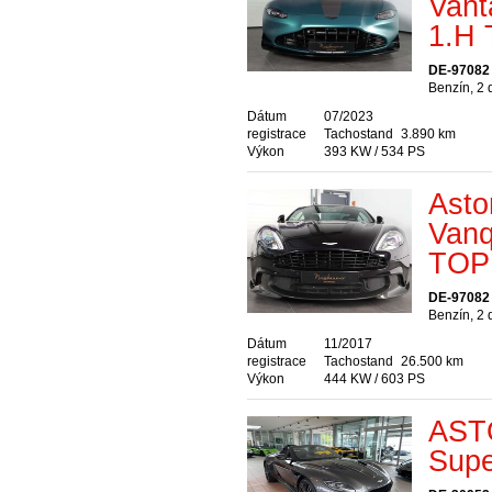
Van
1.H
DE-97082
Benzín, 2
Dátum
07/2023
registrace
Tachostand
3.890 km
Výkon
393 KW / 534 PS
Asto
Van
TOP
DE-97082
Benzín, 2
Dátum
11/2017
registrace
Tachostand
26.500 km
Výkon
444 KW / 603 PS
AST
Supe