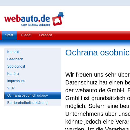
Start
Hladat
Poradca
Ochrana osobníc
Kontakt
Feedback
Spoločnost
Wir freuen uns sehr übe
Kariéra
Impressum
Datenschutz hat einen be
VOP
der webauto.de GmbH. Ei
Ochrana osobních údajov
GmbH ist grundsätzlich
Barrierefreiheitserklärung
möglich. Sofern eine be
Unternehmens über unser
könnte jedoch eine Vera
werden. Ist die Verarbei