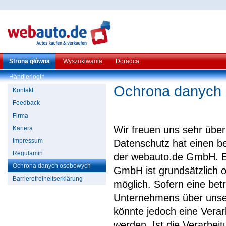
Strona główna
Wyszukiwanie
Doradca
Händlerlogin
Ochrona danych
Kontakt
Feedback
Firma
Wir freuen uns sehr übe
Kariera
Impressum
Datenschutz hat einen be
Regulamin
der webauto.de GmbH. Ei
Ochrona danych osobowych
GmbH ist grundsätzlich
Barrierefreiheitserklärung
möglich. Sofern eine be
Unternehmens über unser
könnte jedoch eine Vera
werden. Ist die Verarbei