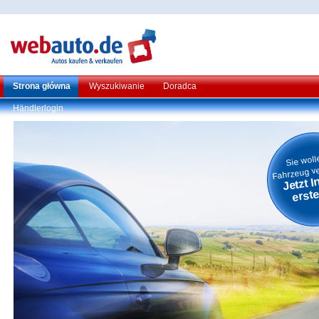
Strona główna
Wyszukiwanie
Doradca
Händlerlogin
Sie woll
Fahrzeug v
Jetzt I
erste