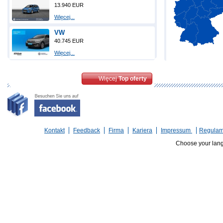
13.940 EUR
Więcej...
VW
40.745 EUR
Więcej...
Więcej
Top oferty
Kontakt
Feedback
Firma
Kariera
Impressum
Regulam
Choose your lan