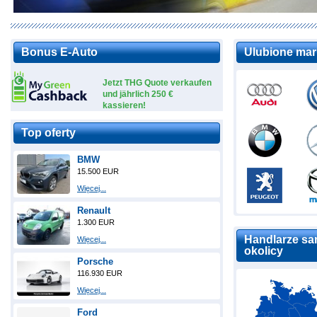
Bonus E-Auto
Ulubione mar
Jetzt THG Quote verkaufen
und jährlich 250 €
kassieren!
Top oferty
BMW
15.500 EUR
Więcej...
Renault
1.300 EUR
Handlarze sa
Więcej...
okolicy
Porsche
116.930 EUR
Więcej...
Ford