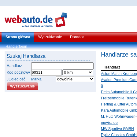
Strona główna
Wyszukiwanie
Doradca
Händlerlogin
Handlarze sa
Szukaj Handlarza
Handlarz
Handlarz
Kod pocztowy
Aston Martin Kronber
, Odległość
Marka
Avalon Premium Car
0
Delta Automobile II 
Freizeitmobile Rute
Herting & Otter Auto
Kara Automobile Gm
M. Hüttl Wohnwagen-
movisti.de
MW Sportive GMBH
Pyritz Classics GmbH