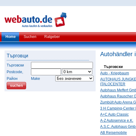
Home
Suchen
Ratgeber
Autohändler 
Търговци
Търговски
Търговски
Postcode,
Auto - Kriegbaum
Район
Make
AUTOHAUS JUNGKE
ITALOCENTER
Autohaus Meffert Gm
Autohaus Rauscher 
Zumbült Auto Arena
3 H Camping-Center
A+C Auto Classic
A-Z Autoservice e.K.
A.S.C. Autohaus Gm
AB Reisemobile