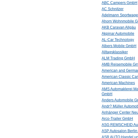
ABC Campers GmbH
AC Schnitzer
Adelmann Sportwag
Ahorn Wohnmobile 
AKB Caravan Allgäu
Akpinar Automobile
AL-Car Technology
Albers Mobile GmbH
Alltagsklassiker
ALM Trading GmbH
AMB Reisemobile G
American and German
American Classic Ca
American Machines
AMS Automaklerei Ma
GmbH
Anders Automobile 
Andr? Müller Automob
Anhänger Center Ne
Arco-Trailer GmbH
ASG REMSCHEID Au
ASP Autosalon Berli
ASR AUTO Handel un