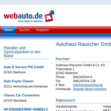
Home
Suchen
Ratgeber
Autohaus Rauscher Gm
Händler und
Servicepartner in der
Nähe
Контакт
Autohaus Rauscher GmbH & Co. KG
Auto & Service PIA GmbH
Töllernallee 1
82362 Weilheim
82362 Weilheim
Phone
0881/92544-0
Auto-Feyrer Classic
Fax
0881/92544-128
E-Mail
info@autorauscher.de
82211 Herrsching am Ammersee
Homepage
Website dieses Händlers
Classic Car Connection
Impressum
82319 Starnberg
Handelsregister
Amtsg
HK-ENGINEERING HANDELS
HRA 