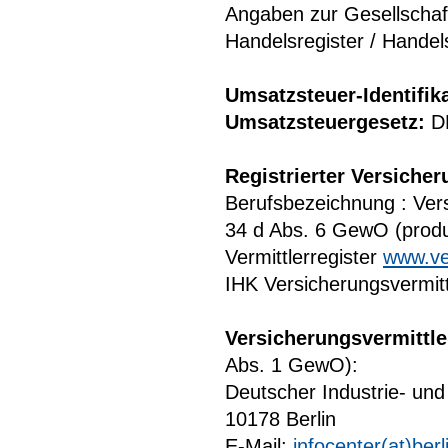
Angaben zur Gesellscha
Handelsregister / Hande
Umsatzsteuer-Identifi
Umsatzsteuergesetz:
D
Registrierter Versicher
Berufsbezeichnung : Vers
34 d Abs. 6 GewO (produ
Vermittlerregister
www.ver
IHK Versicherungsvermi
Versicherungsvermittle
Abs. 1 GewO):
Deutscher Industrie- un
10178 Berlin
E-Mail:
infocenter(at)berl