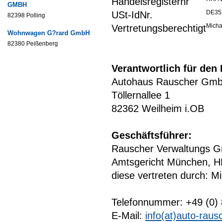
Handelsregisternr
GMBH
DE35
USt-IdNr.
82398 Polling
Micha
Vertretungsberechtigt
Wohnwagen G?rard GmbH
82380 Peißenberg
Verantwortlich für den
Autohaus Rauscher Gm
Töllernallee 1
82362 Weilheim i.OB
Geschäftsführer:
Rauscher Verwaltungs Gm
Amtsgericht München, 
diese vertreten durch: M
Telefonnummer: +49 (0)
E-Mail:
info(at)auto-raus