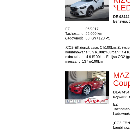
*LE
DE-92444
Benzyna, 
EZ
06/2017
Tachostand
52.000 km
Ładowność
88 KW / 120 PS
,CO2-Effizienzklasse: C l/100km, Zużycie
kombinowane: 5.9 l/100km, urban:: 7.4 l
extra-urban:: 4.9 l/100km, Emijsa CO2 (g
mieszany: 137 g/100km
MAZ
Coup
DE-67454
używane, 
EZ
Tachostan
Ładownoś
,CO2-Effiz
kombinowan