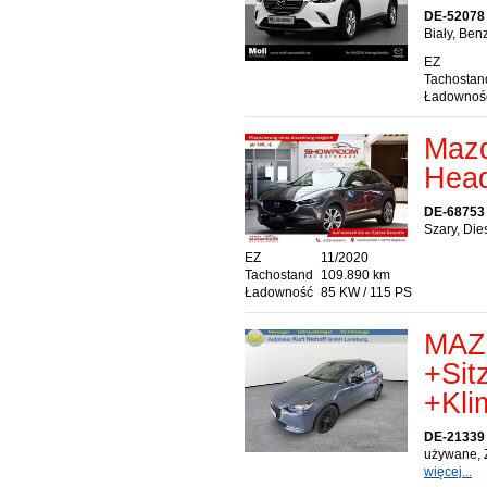
DE-52078
Biały, Ben
EZ
Tachostan
Ładownoś
Mazd
Head
DE-68753
Szary, Die
EZ
11/2020
Tachostand
109.890 km
Ładowność
85 KW / 115 PS
MAZD
+Sit
+Kli
DE-21339
używane, 
więcej...