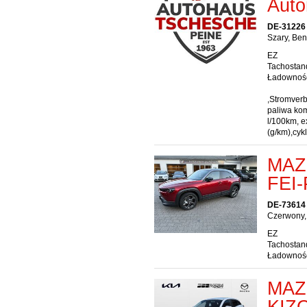
Auto
DE-31226
Szary, Be
EZ
Tachostan
Ładownoś
,Stromver
paliwa kom
l/100km, e
(g/km),cyk
MAZD
FEI-
DE-73614
Czerwony, 
EZ
Tachostan
Ładownoś
MAZ
KIZ