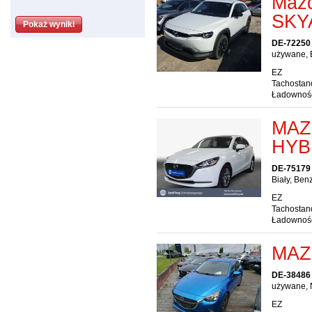
Mazd
SKY
DE-72250 
używane, B
EZ
Tachostan
Ładownoś
MAZ
HYB
DE-75179
Biały, Ben
EZ
Tachostan
Ładownoś
MAZ
DE-38486 
używane, 
EZ