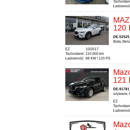
Tachostan
Ładownoś
MAZ
120 
DE-52525
Biały, Ben
EZ
10/2017
Tachostand
110.000 km
Ładowność
88 KW / 120 PS
Maz
121 
DE-91781
używane, 
EZ
Tachostan
Ładownoś
Mazd