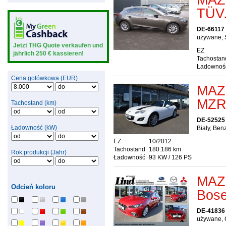
TÜV.
DE-66117
używane, 
Jetzt THG Quote verkaufen und
EZ
jährlich 250 € kassieren!
Tachostan
Ładownoś
Cena gotówkowa (EUR)
MAZD
MZR
Tachostand (km)
DE-52525
Ładowność (kW)
Biały, Be
EZ
10/2012
Tachostand
180.186 km
Rok produkcji (Jahr)
Ładowność
93 KW / 126 PS
MAZD
Odcień koloru
Bose
DE-41836
używane, 