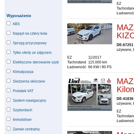
EZ
Tachostan
Ładownoś
Wyposażenie
ABS
MAZ
KIZ
Napęd na cztery koła
Sprzęg przyczepowy
DE-67251
używane, 
Tylko oferty ze zdjęciem.
EZ
11/2017
Elektryczne sterowanie szyb
Tachostand
115.000 km
Ładowność
66 KW / 90 PS
Klimatyzacja
MAZD
Siedzenia skórzane
Kilom
Podatek VAT
DE-41836
System nawigacyjny
używane, 
Szyberdach
EZ
Tachostan
Immobiliser
Ładownoś
Zamek centralny