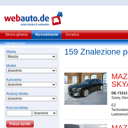
Strona główna
Wyszukiwanie
Doradca
Händlerlogin
159 Znalezione p
Marka
Model
MAZ
Karoseria
SKY
DE-73312 
Rodzaj silnika
Szary, Die
EZ
Kod pocztowy
Tachostan
Ładownoś
MAZD