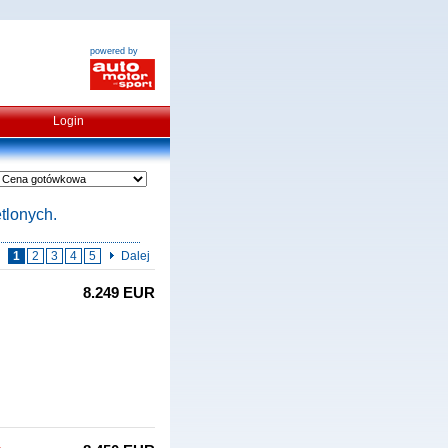
powered by
Login
tlonych.
1
2
3
4
5
Dalej
8.249 EUR