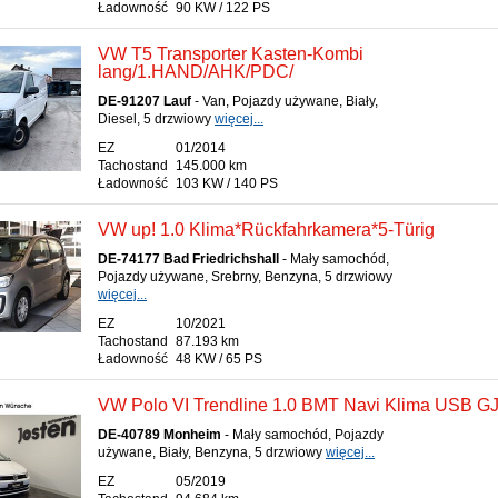
Ładowność
90 KW / 122 PS
VW T5 Transporter Kasten-Kombi
lang/1.HAND/AHK/PDC/
DE-91207 Lauf
- Van, Pojazdy używane, Biały,
Diesel, 5 drzwiowy
więcej...
EZ
01/2014
Tachostand
145.000 km
Ładowność
103 KW / 140 PS
VW up! 1.0 Klima*Rückfahrkamera*5-Türig
DE-74177 Bad Friedrichshall
- Mały samochód,
Pojazdy używane, Srebrny, Benzyna, 5 drzwiowy
więcej...
EZ
10/2021
Tachostand
87.193 km
Ładowność
48 KW / 65 PS
VW Polo VI Trendline 1.0 BMT Navi Klima USB G
DE-40789 Monheim
- Mały samochód, Pojazdy
używane, Biały, Benzyna, 5 drzwiowy
więcej...
EZ
05/2019