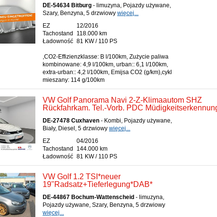
DE-54634 Bitburg
- limuzyna, Pojazdy używane,
Szary, Benzyna, 5 drzwiowy
więcej...
EZ
12/2016
Tachostand
118.000 km
Ładowność
81 KW / 110 PS
,CO2-Effizienzklasse: B l/100km, Zużycie paliwa
kombinowane: 4,9 l/100km, urban:: 6,1 l/100km,
extra-urban:: 4,2 l/100km, Emijsa CO2 (g/km),cykl
mieszany: 114 g/100km
VW Golf Panorama Navi 2-Z-Klimaautom SHZ
Rückfahrkam. Tel.-Vorb. PDC Müdigkeitserkennung
DE-27478 Cuxhaven
- Kombi, Pojazdy używane,
Biały, Diesel, 5 drzwiowy
więcej...
EZ
04/2016
Tachostand
144.000 km
Ładowność
81 KW / 110 PS
VW Golf 1.2 TSI*neuer
19"Radsatz+Tieferlegung*DAB*
DE-44867 Bochum-Wattenscheid
- limuzyna,
Pojazdy używane, Szary, Benzyna, 5 drzwiowy
więcej...