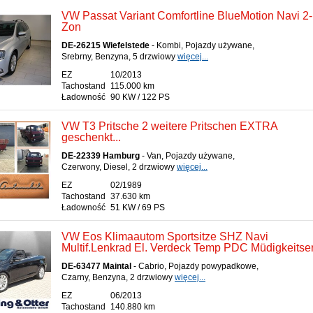
VW Passat Variant Comfortline BlueMotion Navi 2-
Zon
DE-26215 Wiefelstede
- Kombi, Pojazdy używane,
Srebrny, Benzyna, 5 drzwiowy
więcej...
EZ
10/2013
Tachostand
115.000 km
Ładowność
90 KW / 122 PS
VW T3 Pritsche 2 weitere Pritschen EXTRA
geschenkt...
DE-22339 Hamburg
- Van, Pojazdy używane,
Czerwony, Diesel, 2 drzwiowy
więcej...
EZ
02/1989
Tachostand
37.630 km
Ładowność
51 KW / 69 PS
VW Eos Klimaautom Sportsitze SHZ Navi
Multif.Lenkrad El. Verdeck Temp PDC Müdigkeits
DE-63477 Maintal
- Cabrio, Pojazdy powypadkowe,
Czarny, Benzyna, 2 drzwiowy
więcej...
EZ
06/2013
Tachostand
140.880 km