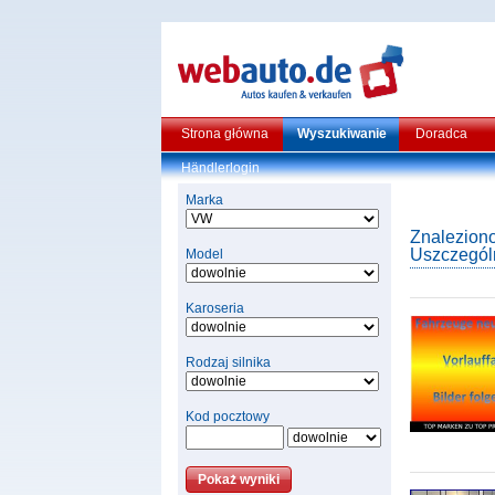
Strona główna
Wyszukiwanie
Doradca
Händlerlogin
Marka
Znaleziono
Uszczególn
Model
Karoseria
Rodzaj silnika
Kod pocztowy