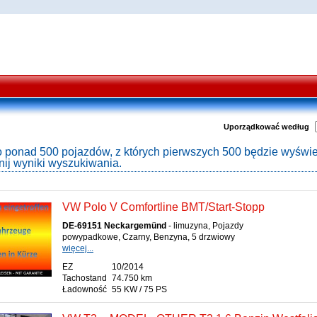
Uporządkować według
 ponad 500 pojazdów, z których pierwszych 500 będzie wyświe
ij wyniki wyszukiwania.
VW Polo V Comfortline BMT/Start-Stopp
DE-69151 Neckargemünd
- limuzyna, Pojazdy
powypadkowe, Czarny, Benzyna, 5 drzwiowy
więcej...
EZ
10/2014
Tachostand
74.750 km
Ładowność
55 KW / 75 PS