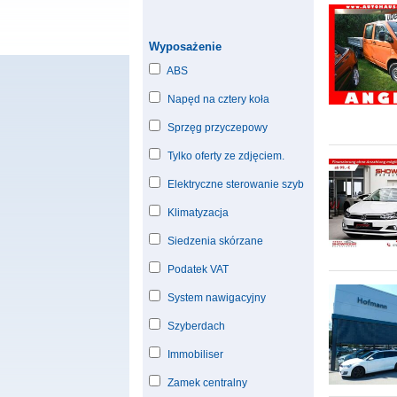
Wyposażenie
ABS
Napęd na cztery koła
Sprzęg przyczepowy
Tylko oferty ze zdjęciem.
Elektryczne sterowanie szyb
Klimatyzacja
Siedzenia skórzane
Podatek VAT
System nawigacyjny
Szyberdach
Immobiliser
Zamek centralny