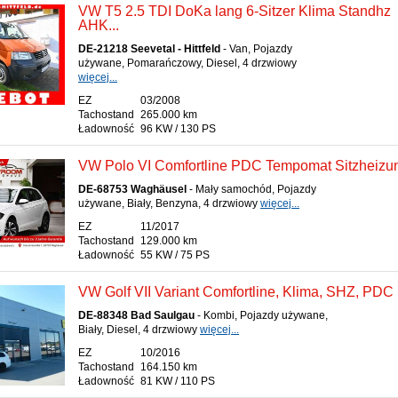
VW T5 2.5 TDI DoKa lang 6-Sitzer Klima Standhz
AHK...
DE-21218 Seevetal - Hittfeld
- Van, Pojazdy
używane, Pomarańczowy, Diesel, 4 drzwiowy
więcej...
EZ
03/2008
Tachostand
265.000 km
Ładowność
96 KW / 130 PS
VW Polo VI Comfortline PDC Tempomat Sitzheizu
DE-68753 Waghäusel
- Mały samochód, Pojazdy
używane, Biały, Benzyna, 4 drzwiowy
więcej...
EZ
11/2017
Tachostand
129.000 km
Ładowność
55 KW / 75 PS
VW Golf VII Variant Comfortline, Klima, SHZ, PDC
DE-88348 Bad Saulgau
- Kombi, Pojazdy używane,
Biały, Diesel, 4 drzwiowy
więcej...
EZ
10/2016
Tachostand
164.150 km
Ładowność
81 KW / 110 PS