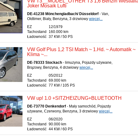
VW T3__MODEL_OTHER T3 1,6 Benzin Westfali
Joker Mosaik Lufti
DE-41238 Mönchengladbach/ Düsseldorf
- Van,
Oldtimer, Biały, Benzyna, 3 drzwiowy
więcej...
EZ
12/1979
Tachostand
160.000 km
Ładowność
37 KW / 50 PS
VW Golf Plus 1,2 TSI Match ~ 1.Hd. ~ Automatik ~
Klima ~...
DE-78333 Stockach
- limuzyna, Pojazdy używane,
Brązowy, Benzyna, 4 drzwiowy
więcej...
EZ
05/2012
Tachostand
69.000 km
Ładowność
77 KW / 105 PS
VW up! 1.0 +SITZHEIZUNG+BLUETOOTH
DE-73770 Denkendorf
- Mały samochód, Pojazdy
używane, Czerwony, Benzyna, 3 drzwiowy
więcej...
EZ
06/2020
Tachostand
90.000 km
Ładowność
44 KW / 60 PS