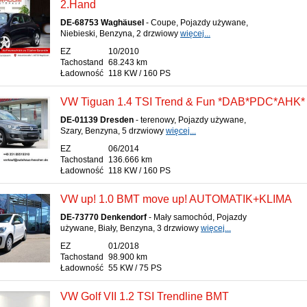
2.Hand
DE-68753 Waghäusel
- Coupe, Pojazdy używane,
Niebieski, Benzyna, 2 drzwiowy
więcej...
EZ
10/2010
Tachostand
68.243 km
Ładowność
118 KW / 160 PS
VW Tiguan 1.4 TSI Trend & Fun *DAB*PDC*AHK*
DE-01139 Dresden
- terenowy, Pojazdy używane,
Szary, Benzyna, 5 drzwiowy
więcej...
EZ
06/2014
Tachostand
136.666 km
Ładowność
118 KW / 160 PS
VW up! 1.0 BMT move up! AUTOMATIK+KLIMA
DE-73770 Denkendorf
- Mały samochód, Pojazdy
używane, Biały, Benzyna, 3 drzwiowy
więcej...
EZ
01/2018
Tachostand
98.900 km
Ładowność
55 KW / 75 PS
VW Golf VII 1.2 TSI Trendline BMT