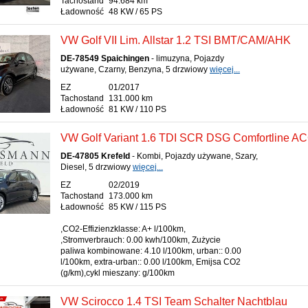
Tachostand
94.684 km
Ładowność
48 KW / 65 PS
VW Golf VII Lim. Allstar 1.2 TSI BMT/CAM/AHK
DE-78549 Spaichingen
- limuzyna, Pojazdy
używane, Czarny, Benzyna, 5 drzwiowy
więcej...
EZ
01/2017
Tachostand
131.000 km
Ładowność
81 KW / 110 PS
VW Golf Variant 1.6 TDI SCR DSG Comfortline A
DE-47805 Krefeld
- Kombi, Pojazdy używane, Szary,
Diesel, 5 drzwiowy
więcej...
EZ
02/2019
Tachostand
173.000 km
Ładowność
85 KW / 115 PS
,CO2-Effizienzklasse: A+ l/100km,
,Stromverbrauch: 0.00 kwh/100km, Zużycie
paliwa kombinowane: 4.10 l/100km, urban:: 0.00
l/100km, extra-urban:: 0.00 l/100km, Emijsa CO2
(g/km),cykl mieszany: g/100km
VW Scirocco 1.4 TSI Team Schalter Nachtblau