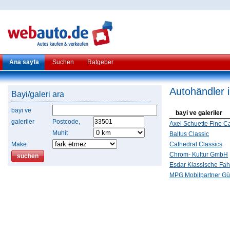
Ana sayfa
Suchen
Ratgeber
Autohändler 
Bayi/galeri ara
bayi ve
bayi ve galeriler
galeriler
Postcode,
Axel Schuette Fine C
Muhit
Baltus Classic
Make
Cathedral Classics
Chrom- Kultur GmbH
Esdar Klassische Fa
MPG Mobilpartner Gü