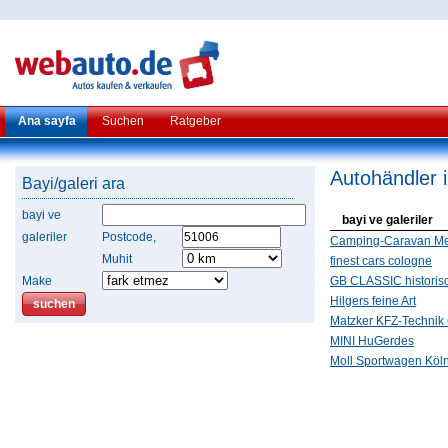
Ana sayfa
Suchen
Ratgeber
Autohändler 
Bayi/galeri ara
bayi ve
bayi ve galeriler
galeriler
Postcode,
Camping-Caravan M
Muhit
finest cars cologne
Make
GB CLASSIC historisc
Hilgers feine Art
Matzker KFZ-Techni
MINI HuGerdes
Moll Sportwagen Kö