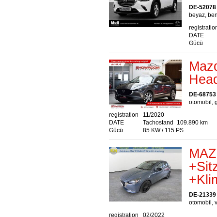
DE-52078
beyaz, ben
registratio
DATE
Gücü
Mazd
Head
DE-68753
otomobil, g
registration
11/2020
DATE
Tachostand
109.890 km
Gücü
85 KW / 115 PS
MAZD
+Sit
+Kli
DE-21339
otomobil, v
registration
02/2022