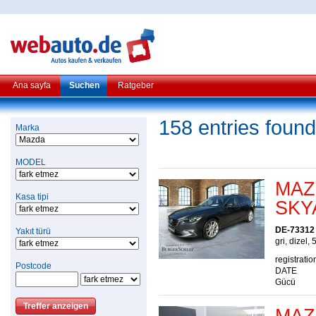
Ana sayfa
Suchen
Ratgeber
158 entries found
Marka
MODEL
MAZ
Kasa tipi
SKY
DE-73312 
Yakıt türü
gri, dizel, 
registratio
Postcode
DATE
Gücü
MAZD