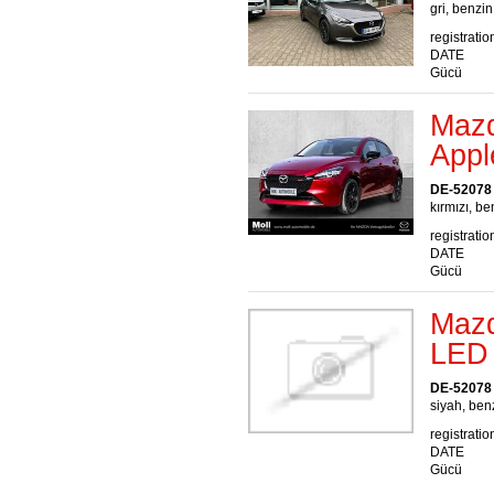
gri, benzin
registratio
DATE
Gücü
Maz
Appl
DE-52078
kırmızı, be
registratio
DATE
Gücü
Mazd
LED 
DE-52078
siyah, benz
registratio
DATE
Gücü