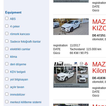
registratio
DATE
Gücü
Equipment
ABS
MAZ
KIZ
4 çeker
römork kancası
DE-67251
otomobil, 
Sadece fotoğraflı ilanlar
registration
11/2017
elektrikli camlar
DATE
Tachostand
115.000 km
Gücü
66 KW / 90 PS
klima
MAZD
deri döşeme
Kilom
KDV belgeli
DE-41836
yol bilgisayarı
otomobil, 
açılır tavan
registratio
DATE
immobilizer
Gücü
merkezi kilitleme sistemi