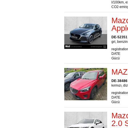
l/100km, e
CO2-emisy
Maz
Appl
DE-52351
gri, benzin
registratio
DATE
Gücü
MAZ
DE-38486 
kırmızı, diz
registratio
DATE
Gücü
Mazd
2.0 