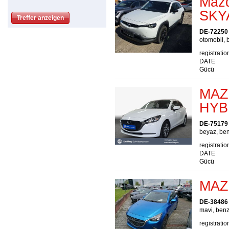
Mazd
SKY
DE-72250 
otomobil, b
registratio
DATE
Gücü
MAZ
HYB
DE-75179
beyaz, ben
registratio
DATE
Gücü
MAZ
DE-38486 
mavi, benz
registratio