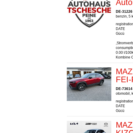
Auto
DE-31226
benzin, 5 
registratio
DATE
Gücü
,Stromver
consumptio
0.00 l/100
Kombine C
MAZD
FEI-
DE-73614
otomobil, k
registratio
DATE
Gücü
MAZ
KIZ