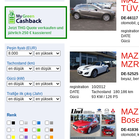
TÜV.
DE-66117
otomobil, g
Jetzt THG Quote verkaufen und
registratio
jährlich 250 € kassieren!
DATE
Gücü
Peşin fiyatı (EUR)
MAZD
MZR
Tachostand (km)
DE-52525
Gücü (kW)
beyaz, be
registration
10/2012
DATE
Tachostand
180.186 km
Trafiğe ilk çıkış (Jahr)
Gücü
93 KW / 126 PS
MAZD
Renk
Bose
DE-41836
otomobil, k