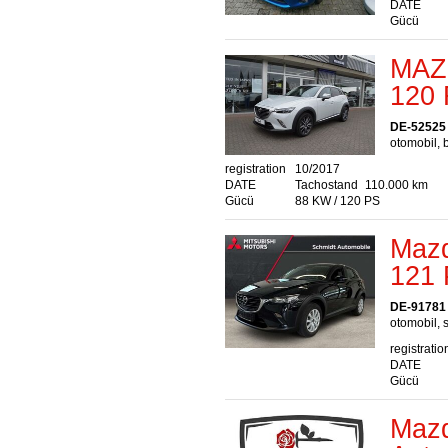
DATE
Gücü
MAZ
120 
DE-52525
otomobil, 
registration
10/2017
DATE
Tachostand
110.000 km
Gücü
88 KW / 120 PS
Maz
121 
DE-91781
otomobil, s
registratio
DATE
Gücü
Mazd