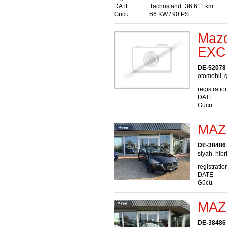
DATE
Tachostand
36.611 km
Gücü
66 KW / 90 PS
Maz
EXC
DE-52078
otomobil, g
registratio
DATE
Gücü
MAZ
DE-38486 
siyah, hibr
registratio
DATE
Gücü
MAZ
DE-38486 