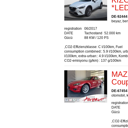
*LE
DE-92444
beyaz, ben
registration
06/2017
DATE
Tachostand
52.000 km
Gücü
88 KW / 120 PS
,CO2-Effizienzklasse: C l/100km, Fuel
consumption combined:: 5.9 l/100km, urb
l/100km, extra-urban:: 4.9 l/100km, Komb
CO2-emisyonu (g/km) : 137 g/100km
MAZ
Coup
DE-67454
otomobil, k
registratio
DATE
Gücü
,CO2-Effiz
consumptio