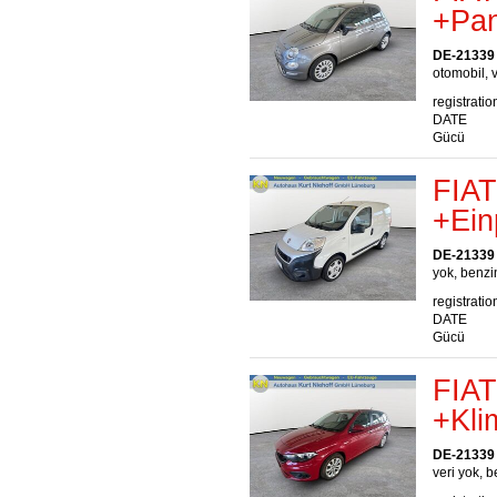
+Pa
DE-21339
otomobil, v
registratio
DATE
Gücü
FIAT
+Ein
DE-21339
yok, benzin
registratio
DATE
Gücü
FIAT
+Kli
DE-21339
veri yok, b