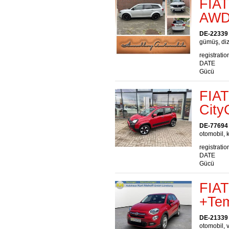
FIA
AWD
DE-22339
gümüş, diz
registratio
DATE
Gücü
FIAT
City
DE-77694
otomobil, k
registratio
DATE
Gücü
FIAT
+Tem
DE-21339
otomobil, v