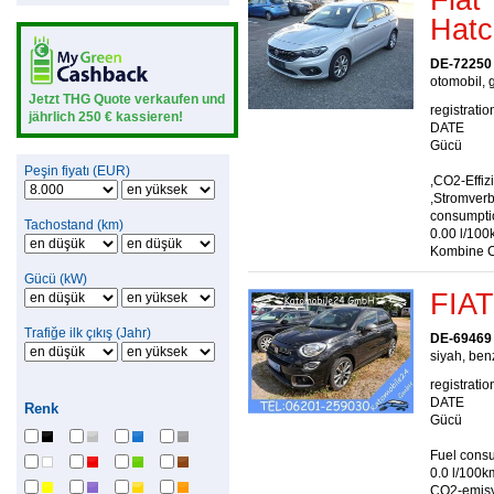
Hatc
DE-72250 
otomobil, g
Jetzt THG Quote verkaufen und
registratio
jährlich 250 € kassieren!
DATE
Gücü
Peşin fiyatı (EUR)
,CO2-Effiz
,Stromver
consumptio
Tachostand (km)
0.00 l/100
Kombine C
Gücü (kW)
FIAT
Trafiğe ilk çıkış (Jahr)
DE-69469
siyah, benz
registratio
DATE
Renk
Gücü
Fuel consu
0.0 l/100k
CO2-emisy