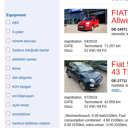
FIAT
Equipment
Allwe
ABS
DE-34471
4 çeker
otomobil, k
römork kancası
registration
04/2018
DATE
Tachostand
71.207 km
Sadece fotoğraflı ilanlar
Gücü
51 KW / 69 PS
elektrikli camlar
Fiat
klima
43 
deri döşeme
DE-27711
roadstar, k
KDV belgeli
mehr...
yol bilgisayarı
registration
07/2019
DATE
Tachostand
42.950 km
açılır tavan
Gücü
51 KW / 69 PS
immobilizer
,Stromverbrauch: 0.00 kwh/100km, Fuel
consumption combined:: 4.90 l/100km, ur
merkezi kilitleme sistemi
0.00 l/100km, extra-urban:: 0.00 l/100km,