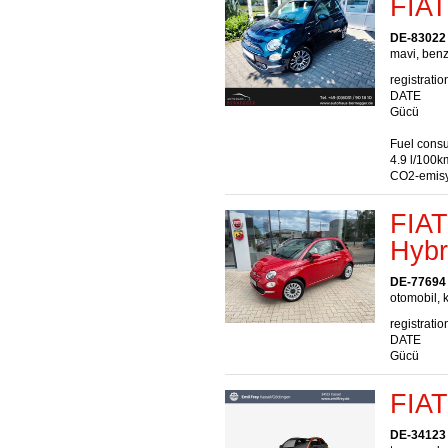
FIAT
DE-83022
mavi, benz
registratio
DATE
Gücü
Fuel consu
4.9 l/100k
CO2-emisy
FIAT
Hybr
DE-77694
otomobil, k
registratio
DATE
Gücü
FIAT
DE-34123