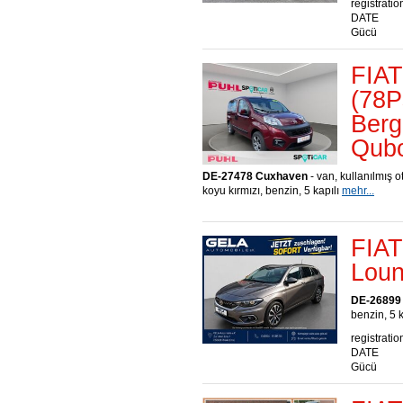
registratio
DATE
Gücü
FIAT
(78P
Berg
Qub
DE-27478 Cuxhaven
- van, kullanılmış o
koyu kırmızı, benzin, 5 kapılı
mehr...
FIAT
Loun
DE-26899
benzin, 5 
registratio
DATE
Gücü