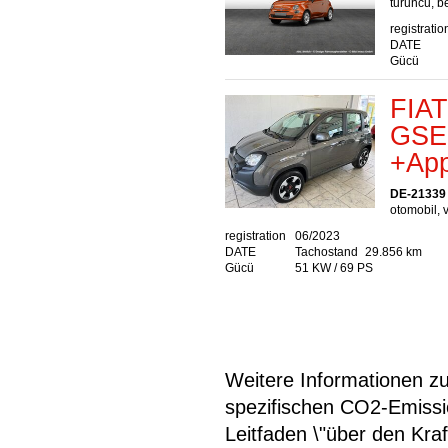
turuncu, b
registratio
DATE
Gücü
FIAT
GSE+
+App
DE-21339
otomobil, v
registration
06/2023
DATE
Tachostand
29.856 km
Gücü
51 KW / 69 PS
Weitere Informationen zum
spezifischen CO2-Emiss
Leitfaden \"über den Kra