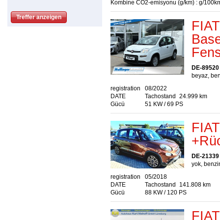
Kombine CO2-emisyonu (g/km) : g/100k
FIAT
Base
Fens
DE-89520
beyaz, ben
registration
08/2022
DATE
Tachostand
24.999 km
Gücü
51 KW / 69 PS
FIAT
+Rüc
DE-21339
yok, benzin
registration
05/2018
DATE
Tachostand
141.808 km
Gücü
88 KW / 120 PS
FIAT