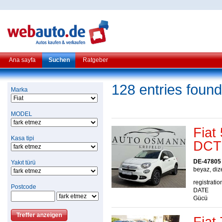
Ana sayfa
Suchen
Ratgeber
128 entries found
Marka
MODEL
Fiat
Kasa tipi
DCT 
DE-47805 
Yakıt türü
beyaz, dize
registratio
Postcode
DATE
Gücü
Fiat