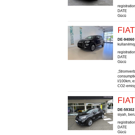
registratio
DATE
Gücü
FIAT
DE-94060 
kullanılmış
registratio
DATE
Gücü
,Stromver
consumptio
l/100km, e
CO2-emisy
FIAT
DE-59302
siyah, benz
registratio
DATE
Gücü