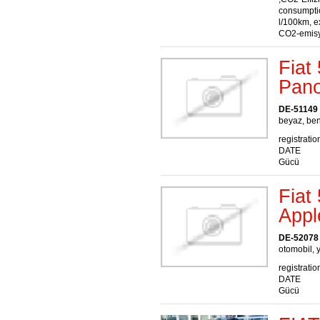
consumptio
l/100km, e
CO2-emisy
Fiat
Pano
DE-51149
beyaz, ben
registratio
DATE
Gücü
Fiat
Appl
DE-52078
otomobil, y
registratio
DATE
Gücü