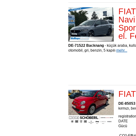
FIAT
Navi
Spor
el. 
DE-71522 Backnang
- küçük araba, kull
otomobil, gri, benzin, 5 kapılı
mehr...
FIAT
DE-85053 
kırmızı, be
registratio
DATE
Gücü
,CO2-Effiz