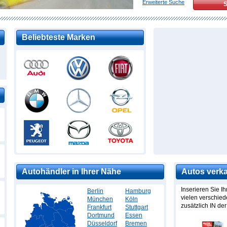
Erweiterte Suche
Beliebteste Marken
Autohändler in Ihrer Nähe
Autos verk
Inserieren Sie I
Berlin
Hamburg
vielen verschie
München
Köln
zusätzlich IN der
Frankfurt
Stuttgart
Dortmund
Essen
Düsseldorf
Bremen