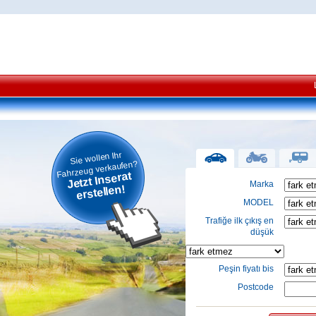
Sie wollen Ihr
Fahrzeug verkaufen?
Jetzt Inserat
Marka
erstellen!
MODEL
Trafiğe ilk çıkış en
düşük
Peşin fiyatı bis
Postcode