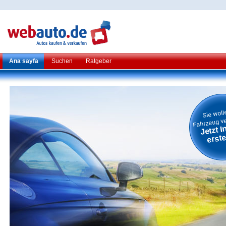
Ana sayfa
Suchen
Ratgeber
Sie woll
Fahrzeug v
Jetzt I
erste