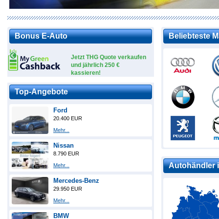
Bonus E-Auto
Beliebteste 
Jetzt THG Quote verkaufen
und jährlich 250 €
kassieren!
Top-Angebote
Ford
20.400 EUR
Mehr...
Nissan
8.790 EUR
Autohändler i
Mehr...
Mercedes-Benz
29.950 EUR
Mehr...
BMW