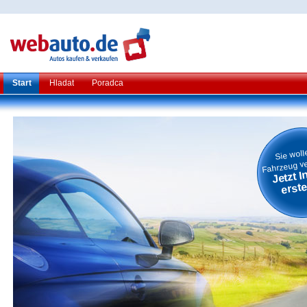
Start
Hladat
Poradca
Sie woll
Fahrzeug v
Jetzt I
erste