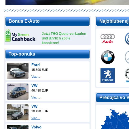
Bonus E-Auto
Najoblubenej
Jetzt THG Quote verkaufen
und jährlich 250 €
kassieren!
Top-ponuka
Ford
15.590 EUR
Viac...
VW
46.490 EUR
Predajca vo 
Viac...
VW
20.490 EUR
Viac...
Volvo