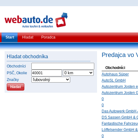
Start
Hladat
Poradca
Predajca vo 
Hladat obchodníka
Obchodníci
Obchodníci
PSČ, Okolie
Autohaus Süper
Značky
AutoSL GmbH
Autozentrum Josten e
Autozentrum Josten
0
0
Das Autowerk GmbH 
DS Sassen GmbH & 
Fantastische Fahrze
Löffelsender GmbH 
0