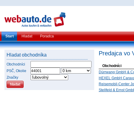
Start
Hladat
Poradca
Predajca vo 
Hladat obchodníka
Obchodníci
Obchodníci
PSČ, Okolie
Dürrwang GmbH & Co
Značky
HEXEL GmbH Carava
Reisemobil-Center 
Stellfeld & Ernst Gm