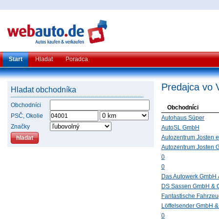
Start
Hladat
Poradca
Predajca vo 
Hladat obchodníka
Obchodníci
Obchodníci
PSČ, Okolie
Autohaus Süper
Značky
AutoSL GmbH
Autozentrum Josten e
Autozentrum Josten
0
0
Das Autowerk GmbH 
DS Sassen GmbH & 
Fantastische Fahrze
Löffelsender GmbH 
0