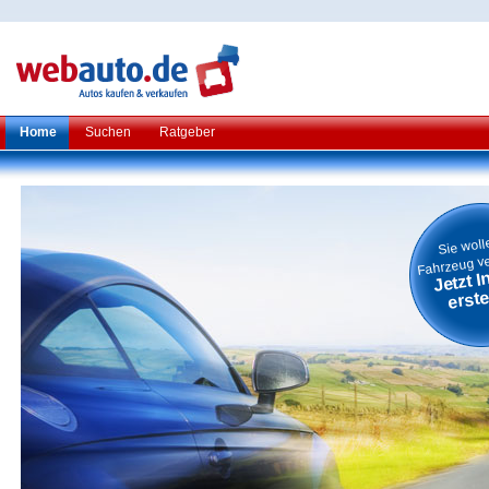
Home
Suchen
Ratgeber
Sie woll
Fahrzeug v
Jetzt I
erste