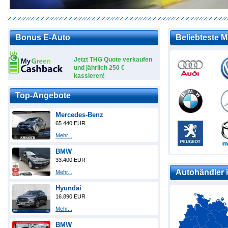
Bonus E-Auto
Beliebteste 
Jetzt THG Quote verkaufen
und jährlich 250 €
kassieren!
Top-Angebote
Mercedes-Benz
65.440 EUR
Mehr...
BMW
33.400 EUR
Autohändler i
Mehr...
Hyundai
16.890 EUR
Mehr...
BMW