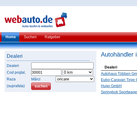
Home
Suchen
Ratgeber
Autohändler 
Dealeri
Dealeri
Dealeri
Cod poştal,
Autohaus Többen G
Raza
Mãrci
Eubo-Caravan Tirge
(suprafata)
Hujer GmbH
Springbok Sportwag