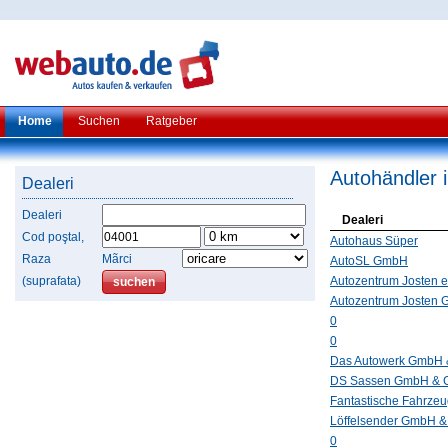
Home
Suchen
Ratgeber
Autohändler 
Dealeri
Dealeri
Dealeri
Cod poştal,
Autohaus Süper
Raza
Mãrci
AutoSL GmbH
(suprafata)
Autozentrum Josten e
Autozentrum Josten
0
0
Das Autowerk GmbH 
DS Sassen GmbH & 
Fantastische Fahrze
Löffelsender GmbH 
0