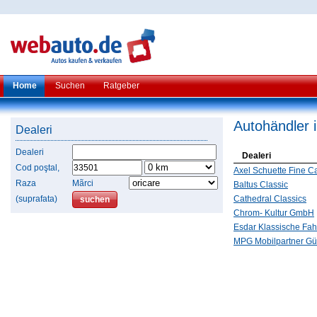
Home
Suchen
Ratgeber
Autohändler 
Dealeri
Dealeri
Dealeri
Cod poştal,
Axel Schuette Fine C
Raza
Mãrci
Baltus Classic
(suprafata)
Cathedral Classics
Chrom- Kultur GmbH
Esdar Klassische Fa
MPG Mobilpartner Gü