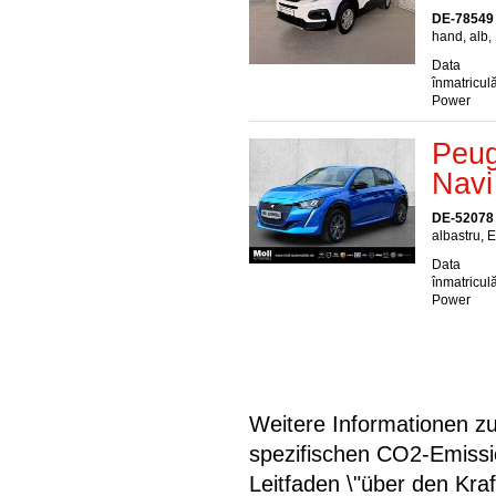
DE-78549
hand, alb,
Data
înmatriculă
Power
Peug
Navi
DE-52078
albastru, E
Data
înmatriculă
Power
Weitere Informationen zum
spezifischen CO2-Emiss
Leitfaden \"über den Kra