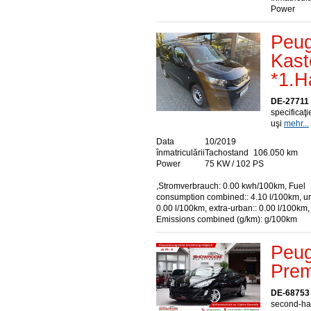
Power
Peug
Kast
*1.H
DE-27711
specificaţ
uşi
mehr...
Data
10/2019
înmatriculării
Tachostand
106.050 km
Power
75 KW / 102 PS
,Stromverbrauch: 0.00 kwh/100km, Fuel
consumption combined:: 4.10 l/100km, ur
0.00 l/100km, extra-urban:: 0.00 l/100km
Emissions combined (g/km): g/100km
Peug
Prem
DE-68753
second-han