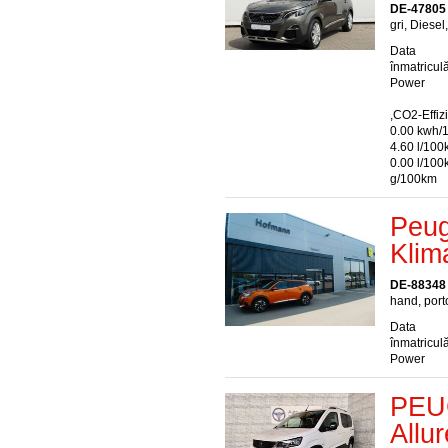
DE-47805 
gri, Diesel
Data
înmatriculă
Power
,CO2-Effiz
0.00 kwh/
4.60 l/100
0.00 l/10
g/100km
Peug
Klim
DE-88348
hand, port
Data
înmatriculă
Power
PEUG
Allu