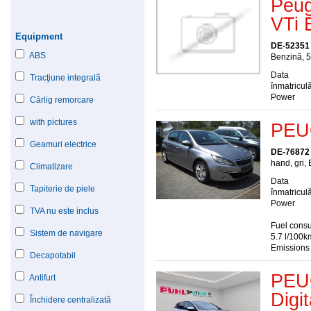
Peug
VTi 
Equipment
DE-52351
ABS
Benzină, 5
Data
Tracţiune integralã
înmatriculă
Power
Cârlig remorcare
with pictures
PEU
Geamuri electrice
DE-76872 
hand, gri,
Climatizare
Data
Tapiterie de piele
înmatriculă
Power
TVA nu este inclus
Fuel consu
Sistem de navigare
5.7 l/100k
Emissions
Decapotabil
PEU
Antifurt
Digi
Închidere centralizatã