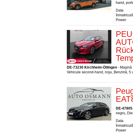
hand, port
Data
înmatriculă
Power
PEU
AUTO
Rück
Tem
DE-73230 Kirchheim-Ötlingen
- Maşină 
Vehicule second-hand, roşu, Benzină, 5 
Peug
EAT8
DE-47805 
negru, Die
Data
înmatriculă
Power