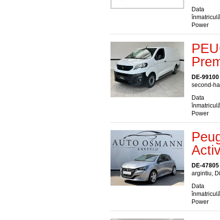
Data
înmatriculă
Power
PEU
Pre
DE-99100
second-han
Data
înmatriculă
Power
Peug
Acti
DE-47805 
argintiu, D
Data
înmatriculă
Power