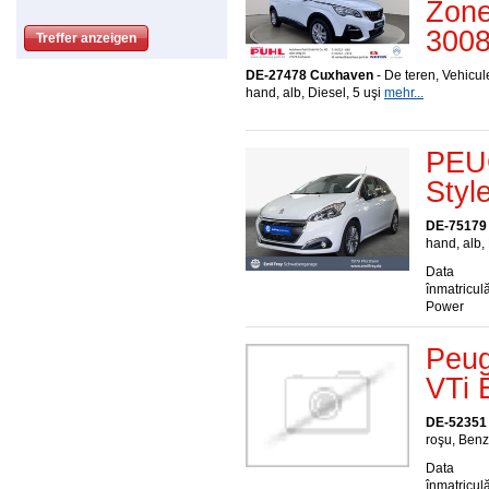
Zone
300
DE-27478 Cuxhaven
- De teren, Vehicu
hand, alb, Diesel, 5 uşi
mehr...
PEU
Styl
DE-75179
hand, alb,
Data
înmatriculă
Power
Peug
VTi 
DE-52351
roşu, Benz
Data
înmatriculă