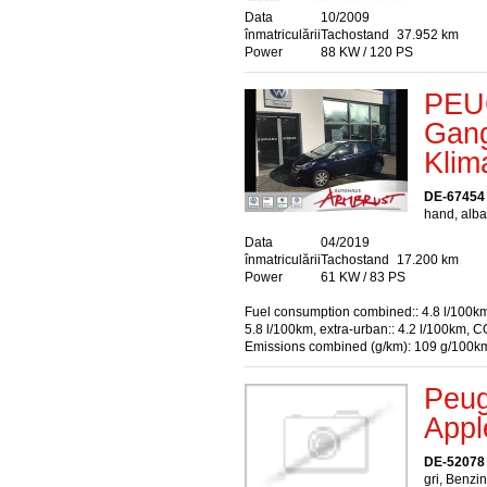
Data
10/2009
înmatriculării
Tachostand
37.952 km
Power
88 KW / 120 PS
PEU
Gang
Klim
DE-67454
hand, alba
Data
04/2019
înmatriculării
Tachostand
17.200 km
Power
61 KW / 83 PS
Fuel consumption combined:: 4.8 l/100km
5.8 l/100km, extra-urban:: 4.2 l/100km, C
Emissions combined (g/km): 109 g/100k
Peug
Appl
DE-52078
gri, Benzin