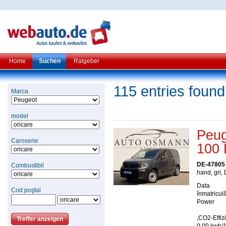
Home
Suchen
Ratgeber
115 entries found
Marca
model
Peug
Caroserie
100
DE-47805 
Combustibil
hand, gri, 
Data
Cod poştal
înmatriculă
Power
,CO2-Effiz