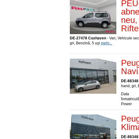
PEU
abne
neu,
Rifte
DE-27478 Cuxhaven
- Van, Vehicule se
gri, Benzină, 5 uşi
mehr...
Peug
Navi
DE-88348
hand, gri,
Data
înmatriculă
Power
Peug
Klim
DE-88348