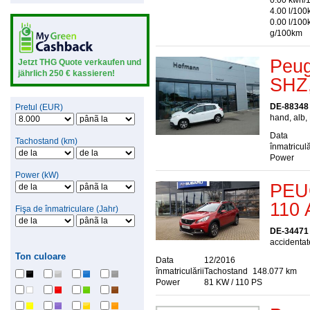
0.00 kwh/
4.00 l/100
0.00 l/10
g/100km
Peug
Jetzt THG Quote verkaufen und
jährlich 250 € kassieren!
SHZ
DE-88348
Pretul (EUR)
hand, alb,
Data
Tachostand (km)
înmatriculă
Power
Power (kW)
PEU
110 
Fişa de înmatriculare (Jahr)
DE-34471
accidentat
Ton culoare
Data
12/2016
înmatriculării
Tachostand
148.077 km
Power
81 KW / 110 PS