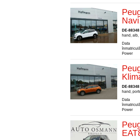
Peug
Navi
DE-88348
hand, alb,
Data
înmatriculă
Power
Peug
Klim
DE-88348
hand, port
Data
înmatriculă
Power
Peug
EAT