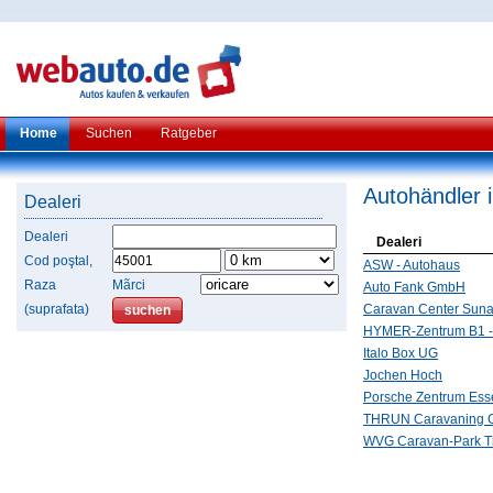
Home
Suchen
Ratgeber
Autohändler 
Dealeri
Dealeri
Dealeri
Cod poştal,
ASW - Autohaus
Raza
Mãrci
Auto Fank GmbH
(suprafata)
Caravan Center Sun
HYMER-Zentrum B1 
Italo Box UG
Jochen Hoch
Porsche Zentrum Ess
THRUN Caravaning
WVG Caravan-Park 