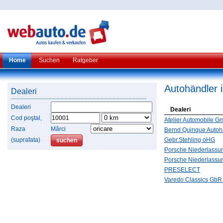
Home
Suchen
Ratgeber
Autohändler 
Dealeri
Dealeri
Dealeri
Cod poştal,
Atelier Automobile 
Raza
Mãrci
Bernd Quinque Auto
(suprafata)
Gebr.Stehling oHG
Porsche Niederlassu
Porsche Niederlassu
PRESELECT
Varedo Classics GbR 