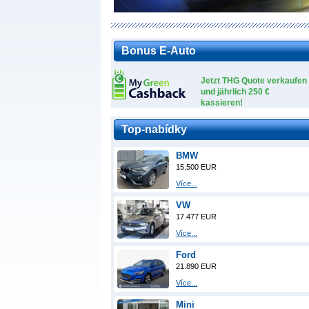
Bonus E-Auto
Jetzt THG Quote verkaufen
und jährlich 250 €
kassieren!
Top-nabídky
BMW
15.500 EUR
Více...
VW
17.477 EUR
Více...
Ford
21.890 EUR
Více...
Mini