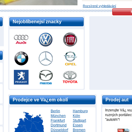
Rozsírené vyhledávání
Nejoblíbenejsí znacky
Prodejce ve Va¿em okolí
Prodej aut
Inzerujte Vá¿ v
Berlin
Hamburg
ruzných portálec
München
Köln
"autotrh"!
Frankfurt
Stuttgart
Dortmund
Essen
Düsseldorf
Bremen