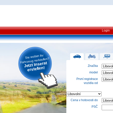
Login
Sie wollen Ihr
Fahrzeug verkaufen?
Jetzt Inserat
Značka
erstellen!
model
První registrace
vozidla od
Cena v hotovosti do
PSČ