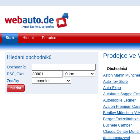
Start
Hledat
Poradce
Prodejce ve 
Hledání obchodníků
Obchodníci
Obchodníci
PSČ, Okolí
Aston Martin Münche
Značky
Auto Toy Store
Auto-Expo
Autohaus Saggio G
Automobile Legner
Avalon Premium Car
Bentley München (A
Berger Freizeitfahr
Büchele Camper
Classic Center Münc
dreikommazwei