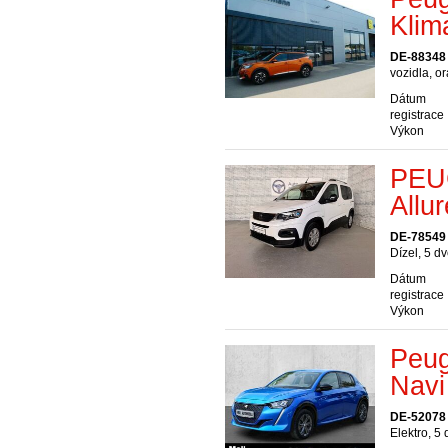
Klim
DE-88348
vozidla, o
Dátum
registrace
Výkon
PEUG
Allu
DE-78549
Dízel, 5 d
Dátum
registrace
Výkon
Peug
Navi
DE-52078
Elektro, 5