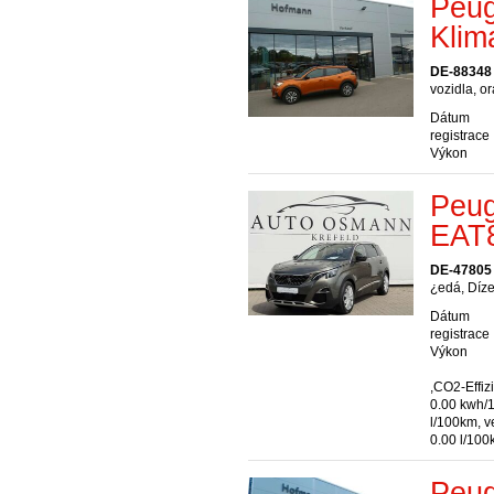
Peug
Klim
DE-88348
vozidla, o
Dátum
registrace
Výkon
Peug
EAT
DE-47805 
¿edá, Díze
Dátum
registrace
Výkon
,CO2-Effiz
0.00 kwh/
l/100km, v
0.00 l/10
Peug