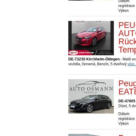
Dátum
registrace
Výkon
PEU
AUTO
Rück
Tem
DE-73230 Kirchheim-Ötlingen
- Malé vo
vozidla, červená, Benzín, 5 dveřový
více..
Peug
EAT8
DE-47805 
Dízel, 5 d
Dátum
registrace
Výkon