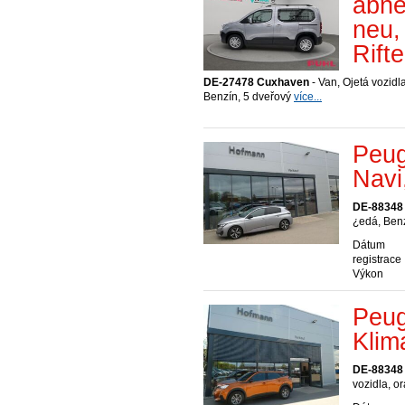
abne
neu,
Rifte
DE-27478 Cuxhaven
- Van, Ojetá vozidl
Benzín, 5 dveřový
více...
Peug
Navi
DE-88348
¿edá, Ben
Dátum
registrace
Výkon
Peug
Klim
DE-88348
vozidla, o