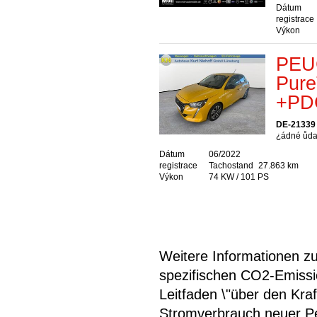
Dátum
registrace
Výkon
PEUG
Pure
+PD
DE-21339
¿ádné ůda
Dátum
06/2022
registrace
Tachostand
27.863 km
Výkon
74 KW / 101 PS
Weitere Informationen zum
spezifischen CO2-Emiss
Leitfaden \"über den Kra
Stromverbrauch neuer P