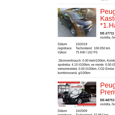
Peug
Kast
*1.H
DE-27711
vozidla, č
Dátum
10/2019
registrace
Tachostand
106.050 km
Výkon
75 KW / 102 PS
,Stromverbrauch: 0.00 kwh/100km, Kom
spotreba: 4.10 l/100km, ve meste: 0.00 l
mimomestská: 0.00 l/100km, CO2-Emise
kombinovaná: g/100km
Peug
Prem
DE-68753
vozidla, č
Dátum
10/2009