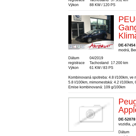
registrace
Tachostand
37.952 km
Výkon
88 KW / 120 PS
PEU
Gang
Klim
DE-67454
modrá, Be
Dátum
04/2019
registrace
Tachostand
17.200 km
Výkon
61 KW / 83 PS
Kombinovaná spotreba: 4.8 l/100km, ve 
5.8 l/100km, mimomestská: 4.2 l/100km,
Emise kombinovaná: 109 g/100km
Peug
Appl
DE-52078
vozidla, ¿
Dátum