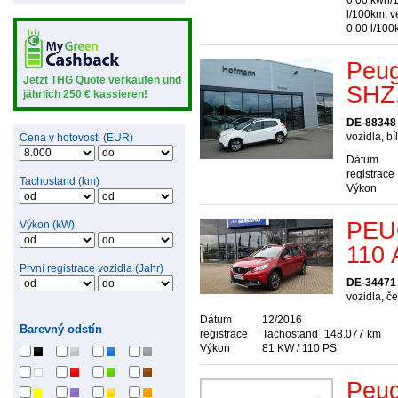
0.00 kwh/
l/100km, v
0.00 l/10
Peug
Jetzt THG Quote verkaufen und
SHZ
jährlich 250 € kassieren!
DE-88348
vozidla, bí
Cena v hotovosti (EUR)
Dátum
registrace
Tachostand (km)
Výkon
PEU
Výkon (kW)
110 
První registrace vozidla (Jahr)
DE-34471
vozidla, č
Dátum
12/2016
Barevný odstín
registrace
Tachostand
148.077 km
Výkon
81 KW / 110 PS
Peug