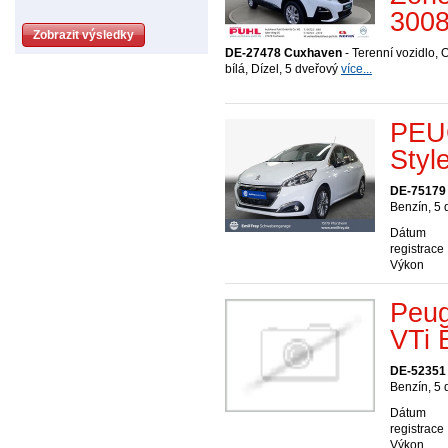
300
DE-27478 Cuxhaven
- Terenní vozidlo, O
bílá, Dízel, 5 dveřový
více...
PEU
Styl
DE-75179
Benzín, 5
Dátum
registrace
Výkon
Peug
VTi 
DE-52351
Benzín, 5
Dátum
registrace
Výkon