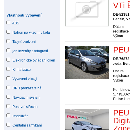
VTi 
DE-52351
Vlastnosti vybavení
Benzín, 5
ABS
Dátum
registrace
Náhon na v¿echny kola
Výkon
Ta¿né zarízení
PEU
jen inzeráty s fotografií
DE-76872 
Elektronické ovládaní oken
¿edá, Ben
Klimatizace
Dátum
registrace
Vyvavení v ku¿i
Výkon
DPH prokazatelná
Kombinovan
5.7 l/100k
Navigační systém
Emise kom
Posuvní střecha
PEU
Imobilizér
Digi
Centální zamykání
Zone