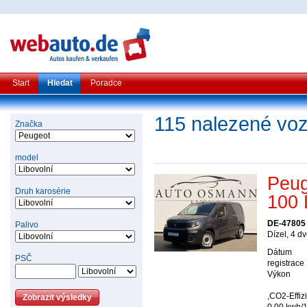
Start
Hledat
Poradce
115 nalezené voz
Značka
model
Peug
Druh karosérie
100
DE-47805 
Palivo
Dízel, 4 d
Dátum
PSČ
registrace
Výkon
,CO2-Effiz