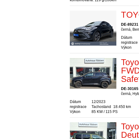
kombinovaná: 119 g/100km
TOYO
DE-89231
černá, Ben
Dátum
registrace
Výkon
Toyo
FWD
Safe
DE-30165
černá, Hyb
Dátum
12/2023
registrace
Tachostand
18.450 km
Výkon
85 KW / 115 PS
Toyo
Deut