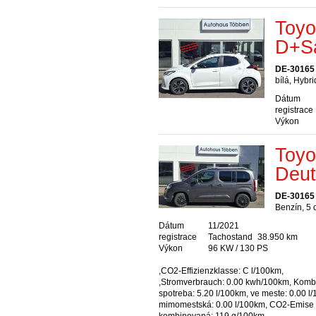
Toyo
D+Sa
DE-30165
bílá, Hybr
Dátum
registrace
Výkon
Toyo
Deut
DE-30165
Benzín, 5
Dátum
11/2021
registrace
Tachostand
38.950 km
Výkon
96 KW / 130 PS
,CO2-Effizienzklasse: C l/100km,
,Stromverbrauch: 0.00 kwh/100km, Kom
spotreba: 5.20 l/100km, ve meste: 0.00 l
mimomestská: 0.00 l/100km, CO2-Emise