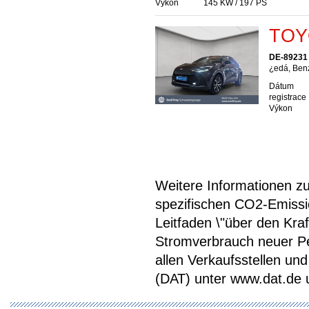
Výkon
145 KW / 197 PS
TOYO
DE-89231
¿edá, Ben
Dátum
registrace
Výkon
Weitere Informationen zum
spezifischen CO2-Emiss
Leitfaden \"über den Kra
Stromverbrauch neuer P
allen Verkaufsstellen u
(DAT) unter www.dat.de une