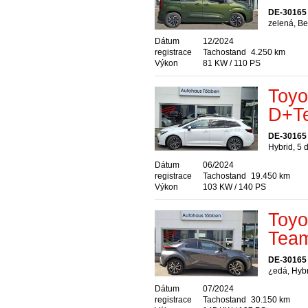
DE-30165
zelená, Be
Dátum
12/2024
registrace
Tachostand
4.250 km
Výkon
81 KW / 110 PS
Toyo
D+Te
DE-30165
Hybrid, 5 
Dátum
06/2024
registrace
Tachostand
19.450 km
Výkon
103 KW / 140 PS
Toyo
Team
DE-30165
¿edá, Hybr
Dátum
07/2024
registrace
Tachostand
30.150 km