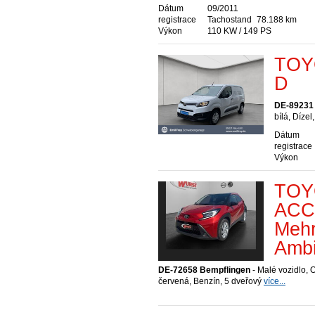
Dátum
09/2011
registrace
Tachostand
78.188 km
Výkon
110 KW / 149 PS
TOYO
D
DE-89231
bílá, Dízel
Dátum
registrace
Výkon
TOY
ACC 
Meh
Ambi
DE-72658 Bempflingen
- Malé vozidlo, O
červená, Benzín, 5 dveřový
více...