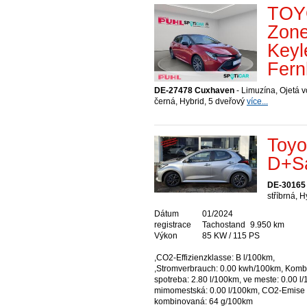
TOYO
Zon
Keyl
Fern
DE-27478 Cuxhaven
- Limuzína, Ojetá v
černá, Hybrid, 5 dveřový
více...
Toyo
D+Sa
DE-30165
stříbrná, 
Dátum
01/2024
registrace
Tachostand
9.950 km
Výkon
85 KW / 115 PS
,CO2-Effizienzklasse: B l/100km,
,Stromverbrauch: 0.00 kwh/100km, Kom
spotreba: 2.80 l/100km, ve meste: 0.00 l
mimomestská: 0.00 l/100km, CO2-Emise
kombinovaná: 64 g/100km