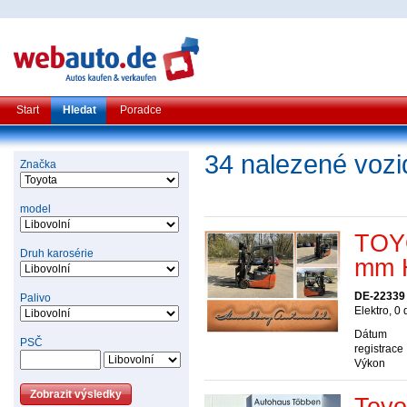
Start
Hledat
Poradce
34 nalezené vozi
Značka
model
TOYO
Druh karosérie
mm H
DE-22339
Palivo
Elektro, 0
Dátum
PSČ
registrace
Výkon
Toyo