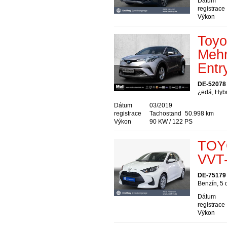
Dátum
registrace
Výkon
Toyo
Mehr
Entr
DE-52078
¿edá, Hybr
Dátum
03/2019
registrace
Tachostand
50.998 km
Výkon
90 KW / 122 PS
TOYO
VVT-
DE-75179
Benzín, 5
Dátum
registrace
Výkon