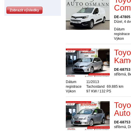
Com
DE-47805 
Dízel, 4 d
Dátum
registrace
Výkon
Toyo
Kame
DE-68753
stříbrná, 
Dátum
11/2013
registrace
Tachostand
69.885 km
Výkon
97 KW / 132 PS
Toyo
Auto
DE-68753
stříbrná, D