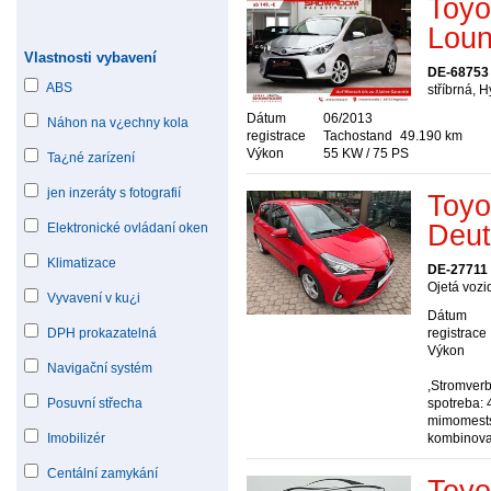
Toyo
Loun
Vlastnosti vybavení
DE-68753
ABS
stříbrná, 
Dátum
06/2013
Náhon na v¿echny kola
registrace
Tachostand
49.190 km
Výkon
55 KW / 75 PS
Ta¿né zarízení
jen inzeráty s fotografií
Toyo
Deut
Elektronické ovládaní oken
Klimatizace
DE-27711
Ojetá vozi
Vyvavení v ku¿i
Dátum
DPH prokazatelná
registrace
Výkon
Navigační systém
,Stromver
Posuvní střecha
spotreba: 
mimomests
Imobilizér
kombinova
Centální zamykání
Toyo