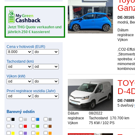
Ganz
DE-30165
modrá, Be
Jetzt THG Quote verkaufen und
Dátum
jährlich 250 € kassieren!
registrace
Výkon
Cena v hotovosti (EUR)
,CO2-Effiz
,Stromver
spotreba: 
Tachostand (km)
mimomests
kombinova
Výkon (kW)
TOY
D-4D
První registrace vozidla (Jahr)
DE-74889
5 dveřový
Barevný odstín
Dátum
08/2022
registrace
Tachostand
170.700 km
Výkon
75 KW / 102 PS