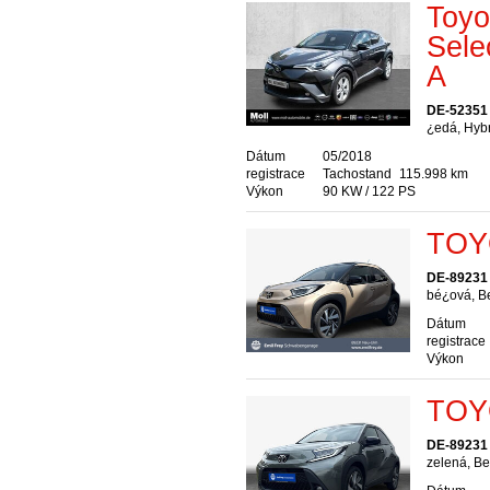
Toyo
Sele
A
DE-52351
¿edá, Hybr
Dátum
05/2018
registrace
Tachostand
115.998 km
Výkon
90 KW / 122 PS
TOY
DE-89231
bé¿ová, B
Dátum
registrace
Výkon
TOY
DE-89231
zelená, Be