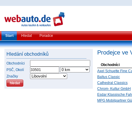
Start
Hledat
Poradce
Prodejce ve 
Hledání obchodníků
Obchodníci
Obchodníci
PSČ, Okolí
Axel Schuette Fine C
Značky
Baltus Classic
Cathedral Classics
Chrom- Kultur GmbH
Esdar Klassische Fa
MPG Mobilpartner Gü