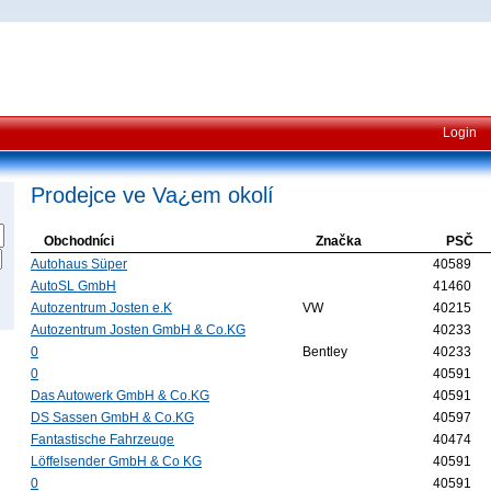
Login
Prodejce ve Va¿em okolí
Obchodníci
Značka
PSČ
Autohaus Süper
40589
AutoSL GmbH
41460
Autozentrum Josten e.K
VW
40215
Autozentrum Josten GmbH & Co.KG
40233
0
Bentley
40233
0
40591
Das Autowerk GmbH & Co.KG
40591
DS Sassen GmbH & Co.KG
40597
Fantastische Fahrzeuge
40474
Löffelsender GmbH & Co KG
40591
0
40591