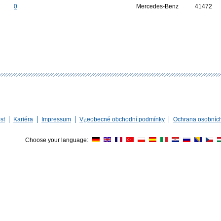
0
Mercedes-Benz
41472
st
Kariéra
Impressum
V¿eobecné obchodní podmínky
Ochrana osobníc
Choose your language: