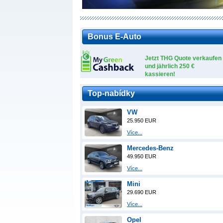
Bonus E-Auto
Jetzt THG Quote verkaufen
und jährlich 250 €
kassieren!
Top-nabídky
VW
25.950 EUR
Více...
Mercedes-Benz
49.950 EUR
Více...
Mini
29.690 EUR
Více...
Opel