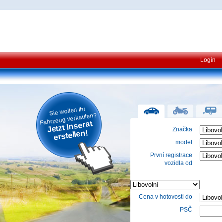
Login
Sie wollen Ihr
Fahrzeug verkaufen?
Jetzt Inserat
Značka
erstellen!
model
První registrace
vozidla od
Cena v hotovosti do
PSČ