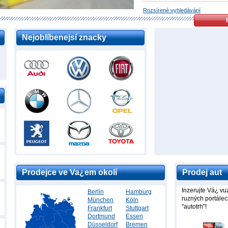
Rozsírené vyhledávání
Nejoblíbenejsí znacky
Prodejce ve Va¿em okolí
Prodej aut
Inzerujte Vá¿ v
Berlin
Hamburg
ruzných portálec
München
Köln
"autotrh"!
Frankfurt
Stuttgart
Dortmund
Essen
Düsseldorf
Bremen