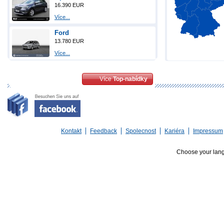
16.390 EUR
Více...
Ford
13.780 EUR
Více...
Více
Top-nabídky
Kontakt
Feedback
Spolecnost
Kariéra
Impressum
Choose your lan