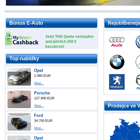
Bonus E-Auto
Nejoblíbenejs
Jetzt THG Quote verkaufen
und jährlich 250 €
kassieren!
Top-nabídky
Opel
2.480 EUR
Více...
Porsche
127.900 EUR
Prodejce ve 
Více...
Ford
34.700 EUR
Více...
Opel