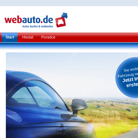
Start
Hledat
Poradce
Sie woll
Fahrzeug v
Jetzt I
erste