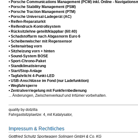
•
Porsche Communications Management (PCM) inkl. Online - Navigations
•
Porsche Stability Management (PSM)
•
Porsche Traction Management (PTM)
•
Porsche Universal-Ladegerät (AC)
•
Reifen-Reparaturkit
•
Reifendruck-Kontrollsystem
•
Rücksitzlehne geteilt/klappbar (60:40)
•
Schadstoffarm nach Abgasnorm Euro 6
•
Scheibenwischer mit Regensensor
•
Seitenairbag vorn
•
Sitzheizung vorn + hinten
•
Sound-System BOSE
•
Sport-Chrono-Paket
•
Standklimatisierung
•
Start/Stop-Anlage
•
Tagfahrlicht 4-Punkt-LED
•
USB-Anschlüsse im Fond (nur Ladefunktion)
•
Wegfahrsperre
•
Zentralverriegelung mit Funkfernbedienung
... Änderungen, Zwischenverkauf und Irrtümer vorbehalten.
quality by dotzilla
Fahrgastsitzplaetze: 4, mit Katalysator,
Impressum & Rechtliches
Gottfried Schultz Sportwagen Solingen GmbH & Co. KG