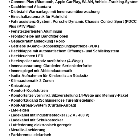
•
Connect Plus (Bluetooth, Apple CarPlay, WLAN, Vehicle-Tracking-Syste
•
Dachhimmel Alcantara
•
Diebstahl-Warnanlage mit Innenraumüberwachung
•
Einschaltautomatik für Fahrlicht
•
Fahrassistenz-System: Porsche Dynamic Chassis Control Sport (PDCC Sp
Plus (PTV Plus)
•
Fensterzierleisten Aluminium
•
Frontscheibe mit Bandfilter oben
•
Gepäckraumabdeckung / Rollo
•
Getriebe 8-Gang - Doppelkupplungsgetriebe (PDK)
•
Heckklappe mit automatischem Öffnungs- und Schließsystem
•
Heckleuchten LED
•
Heckspoiler adaptiv ausfahrbar (4-Wege)
•
Innenausstattung: Glattleder, Serienlederfarbe
•
Innenspiegel mit Abblendautomatik
•
Isofix-Aufnahmen für Kindersitz an Rücksitz
•
Klimaautomatik 2-Zonen
•
Knieairbag
•
Komfort-Kopfstützen
•
Komfortsitze vorn inkl. Sitzverstellung 14-Wege und Memory-Paket
•
Komfortzugang (Schlüssellose Türentriegelung)
•
Kopf-Airbag-System (Curtain-Airbag)
•
LM-Felgen
•
Ladekabel mit Industriestecker (32 A / 400 V)
•
Ladekabel mit Schukostecker
•
Luftfederung elektronisch geregelt
•
Metallic-Lackierung
•
Parkbremse elektrisch