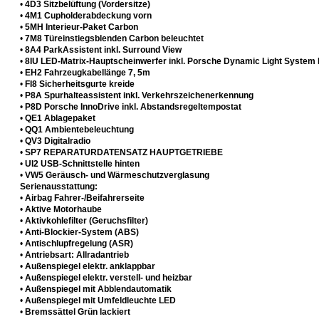
•
4D3 Sitzbelüftung (Vordersitze)
•
4M1 Cupholderabdeckung vorn
•
5MH Interieur-Paket Carbon
•
7M8 Türeinstiegsblenden Carbon beleuchtet
•
8A4 ParkAssistent inkl. Surround View
•
8IU LED-Matrix-Hauptscheinwerfer inkl. Porsche Dynamic Light System 
•
EH2 Fahrzeugkabellänge 7, 5m
•
FI8 Sicherheitsgurte kreide
•
P8A Spurhalteassistent inkl. Verkehrszeichenerkennung
•
P8D Porsche InnoDrive inkl. Abstandsregeltempostat
•
QE1 Ablagepaket
•
QQ1 Ambientebeleuchtung
•
QV3 Digitalradio
•
SP7 REPARATURDATENSATZ HAUPTGETRIEBE
•
UI2 USB-Schnittstelle hinten
•
VW5 Geräusch- und Wärmeschutzverglasung
Serienausstattung:
•
Airbag Fahrer-/Beifahrerseite
•
Aktive Motorhaube
•
Aktivkohlefilter (Geruchsfilter)
•
Anti-Blockier-System (ABS)
•
Antischlupfregelung (ASR)
•
Antriebsart: Allradantrieb
•
Außenspiegel elektr. anklappbar
•
Außenspiegel elektr. verstell- und heizbar
•
Außenspiegel mit Abblendautomatik
•
Außenspiegel mit Umfeldleuchte LED
•
Bremssättel Grün lackiert