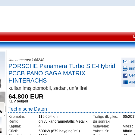
İlan numarası 144248
Tell
PORSCHE Panamera Turbo S E-Hybrid
prin
PCCB PANO SAGA MATRIX
Gefä
HINTERACHS
All
kullanılmış otomobil, sedan, unfallfrei
64.800 EUR
KDV belgeli
Technische Daten
Kilometre:
119.654 km
Trafiğe ilk çıkış:
08/201
Renk:
gri vulkangraumetallic Metalik
Bir sonraki
Kapılar:
4
muayene:
Vites :
Gücü:
500kW (679 beygir gücü)
Yakıt türü:
hibrid