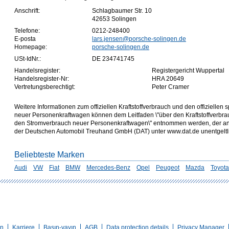
Anschrift:
Schlagbaumer Str. 10
42653 Solingen
Telefone:
0212-248400
E-posta
lars.jensen@porsche-solingen.de
Homepage:
porsche-solingen.de
USt-IdNr.:
DE 234741745
Handelsregister:
Registergericht Wuppertal
Handelsregister-Nr:
HRA 20649
Vertretungsberechtigt:
Peter Cramer
Weitere Informationen zum offiziellen Kraftstoffverbrauch und den offizielle
neuer Personenkraftwagen können dem Leitfaden \"über den Kraftstoffverbr
den Stromverbrauch neuer Personenkraftwagen\" entnommen werden, der an a
der Deutschen Automobil Treuhand GmbH (DAT) unter www.dat.de unentgeltlich
Beliebteste Marken
Audi
VW
Fiat
BMW
Mercedes-Benz
Opel
Peugeot
Mazda
Toyota
en
Karriere
Basın-yayın
AGB
Data protection details
Privacy Manager