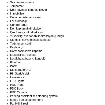
Ses tanıma sistemi
Tempomat
İvme kayması kontrolü (ASR)
Immobilizer
Ön far temizleme sistemi
Far otomatiği
Gündüz farları
Deri kaplamalı direksiyon
Çok fonksiyonlu direksiyon
Yüksekliği ayarlanabilir direksiyon çubuğu
Otomatik hız ve mesafe kontrolü
Yağmur sensörü
Keyless go
Hatchback servo kapama
Elektrikli yan aynalar
Lastik hava basıncı kontrolü
Bluetooth
Isofix
Digitalradio/DAB
Hill Start Assist
Lane Assist
LED Lights
PDC Front
PDC Back
PDC Camera
Parking assistant self steering system
hands-free speakerphone
Partikül filtresi