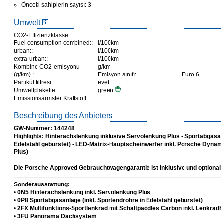
Önceki sahiplerin sayısı: 3
Umwelt
CO2-Effizienzklasse:
Fuel consumption combined::
l/100km
urban::
l/100km
extra-urban::
l/100km
Kombine CO2-emisyonu
g/km
(g/km) :
Emisyon sınıfı:
Euro 6
Partikül filtresi:
evet
Umweltplakette:
green
Emissionsärmster Kraftstoff:
Beschreibung des Anbieters
GW-Nummer: 144248
Highlights: Hinterachslenkung inklusive Servolenkung Plus - Sportabgasan
Edelstahl gebürstet) - LED-Matrix-Hauptscheinwerfer inkl. Porsche Dyna
Plus)
Die Porsche Approved Gebrauchtwagengarantie ist inklusive und optional
Sonderausstattung:
•
0N5 Hinterachslenkung inkl. Servolenkung Plus
•
0P8 Sportabgasanlage (inkl. Sportendrohre in Edelstahl gebürstet)
•
2FX Multifunktions-Sportlenkrad mit Schaltpaddles Carbon inkl. Lenkrad
•
3FU Panorama Dachsystem