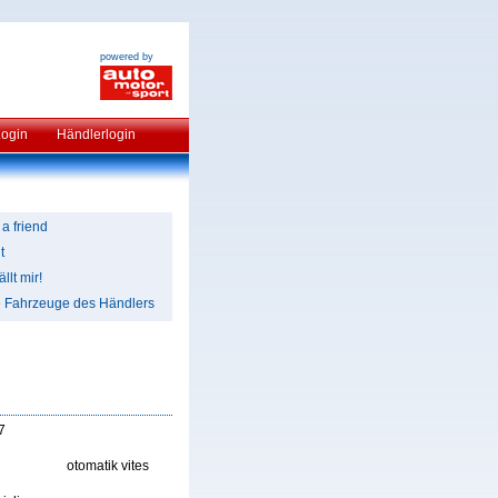
powered by
Login
Händlerlogin
 a friend
t
llt mir!
e Fahrzeuge des Händlers
7
otomatik vites