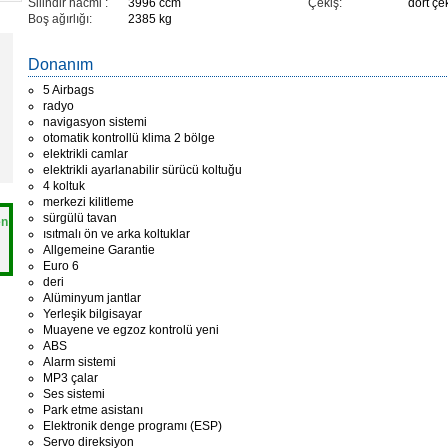
Silindir hacmi :
3996 ccm
Çekiş:
dört çek
Boş ağırlığı:
2385 kg
Donanım
5 Airbags
radyo
navigasyon sistemi
otomatik kontrollü klima 2 bölge
elektrikli camlar
elektrikli ayarlanabilir sürücü koltuğu
4 koltuk
merkezi kilitleme
sürgülü tavan
en
ısıtmalı ön ve arka koltuklar
Allgemeine Garantie
Euro 6
deri
Alüminyum jantlar
Yerleşik bilgisayar
Muayene ve egzoz kontrolü yeni
ABS
Alarm sistemi
MP3 çalar
Ses sistemi
Park etme asistanı
Elektronik denge programı (ESP)
Servo direksiyon