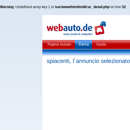
Warning
: Undefined array key 1 in
/var/www/html/mdl/car_detail.php
on line
52
Pagina iniziale
Cerca
Guida
spiacenti, l´annuncio selezionato