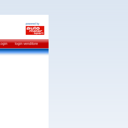
powered by
Login
login venditore