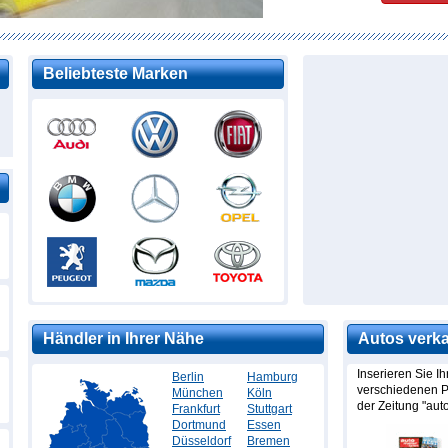
Beliebteste Marken
Händler in Ihrer Nähe
Autos verk
Inserieren Sie Ih
Berlin
Hamburg
verschiedenen Po
München
Köln
der Zeitung "aut
Frankfurt
Stuttgart
Dortmund
Essen
Düsseldorf
Bremen