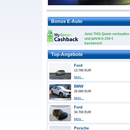
Bonus E-Auto
Jetzt THG Quote verkaufen
und jährlich 250 €
kassieren!
Top-Angebote
Ford
13.780 EUR
Mehr...
BMW
26.580 EUR
Mehr...
Ford
34.700 EUR
Mehr...
Porsche