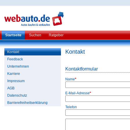
Startseite
Suchen
Ratgeber
Kontakt
Kontakt
Feedback
Unternehmen
Kontaktformular
Karriere
Name
*
Impressum
AGB
E-Mail-Adresse
*
Datenschutz
Barrierefreiheitserklärung
Telefon