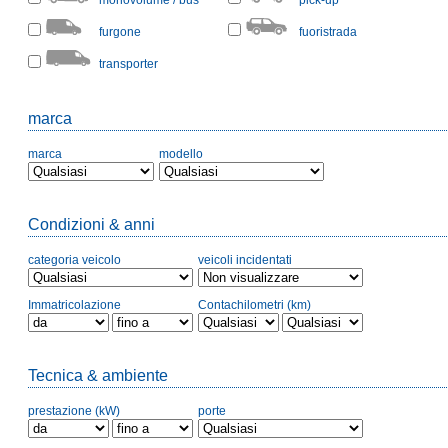
monovolume / bus
pick-up
furgone
fuoristrada
transporter
marca
marca
modello
Condizioni & anni
categoria veicolo
veicoli incidentati
Immatricolazione
Contachilometri (km)
Tecnica & ambiente
prestazione (kW)
porte