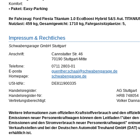
Komfort:
• Paket: Easy-Parking
Ihr Fahrzeug: Ford Fiesta Titanium 1.0 EcoBoost Hybrid S&S Aut. TITANI
Nutzlast: 459 kg, Gesamtgewicht: 1710 kg, Fahrgastsitzplaetze: 5,
Impressum & Rechtliches
Schwabengarage GmbH Stuttgart
Anschrift:
Cannstatter Str. 46
70190 Stuttgart-Mitte
Telefone:
0711 2803-01
E-posta
guenther.schaal@schwabengarage.de
Homepage:
schwabengarage.de
USt-IdNr.:
DE811900335
Handelsregister:
AG Stuttgart
Handelsregister-Nr:
HRB 748054
Vertretungsberechtigt:
Volker Danna
Weitere Informationen zum offiziellen Kraftstoffverbrauch und den offiziel
Emissionen neuer Personenkraftwagen können dem Leitfaden \"über den K
Emissionen und den Stromverbrauch neuer Personenkraftwagen\" entnom
Verkaufsstellen und bei der Deutschen Automobil Treuhand GmbH (DAT) un
erhältlich ist.