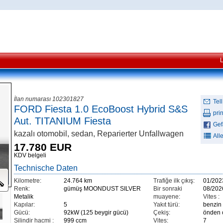
İlan numarası 102301827
Tell
FORD Fiesta 1.0 EcoBoost Hybrid S&S
prin
Aut. TITANIUM Fiesta
Gefä
kazalı otomobil, sedan, Reparierter Unfallwagen
All
17.780 EUR
KDV belgeli
Technische Daten
Kilometre:
24.764 km
Trafiğe ilk çıkış:
01/202
Renk:
gümüş MOONDUST SILVER
Bir sonraki
08/202
Metalik
muayene:
Vites :
Kapılar:
5
Yakıt türü:
benzin
Gücü:
92kW (125 beygir gücü)
Çekiş:
önden ç
Silindir hacmi :
999 ccm
Vites:
7