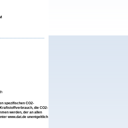
UM
th
len spezifischen CO2-
raftstoffverbrauch, die CO2-
men werden, der an allen
ter www.dat.de unentgeltlich