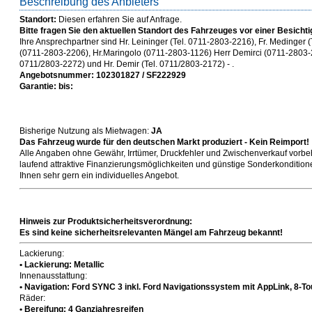
Beschreibung des Anbieters
Standort:
Diesen erfahren Sie auf Anfrage.
Bitte fragen Sie den aktuellen Standort des Fahrzeuges vor einer Besichti
Ihre Ansprechpartner sind Hr. Leininger (Tel. 0711-2803-2216), Fr. Medinger 
(0711-2803-2206), Hr.Maringolo (0711-2803-1126) Herr Demirci (0711-2803-28
0711/2803-2272) und Hr. Demir (Tel. 0711/2803-2172) - .
Angebotsnummer: 102301827 / SF222929
Garantie: bis:
Bisherige Nutzung als Mietwagen:
JA
Das Fahrzeug wurde für den deutschen Markt produziert - Kein Reimport!
Alle Angaben ohne Gewähr, Irrtümer, Druckfehler und Zwischenverkauf vorbeh
laufend attraktive Finanzierungsmöglichkeiten und günstige Sonderkonditionen
Ihnen sehr gern ein individuelles Angebot.
Hinweis zur Produktsicherheitsverordnung:
Es sind keine sicherheitsrelevanten Mängel am Fahrzeug bekannt!
Lackierung:
• Lackierung: Metallic
Innenausstattung:
• Navigation: Ford SYNC 3 inkl. Ford Navigationssystem mit AppLink, 8
Räder:
• Bereifung: 4 Ganzjahresreifen