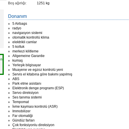
Boş ağırlığı:
1251 kg
Donanım
5 Airbags
radyo
navigasyon sistemi
otomatik kontrollü klima
elektrikli camlar
5 koltuk
merkezi kilitleme
Allgemeine Garantie
en
kumaş
Yerleşik bilgisayar
Muayene ve egzoz kontrolü yeni
Servis el kitabına göre bakımı yapılmış
ABS
Park etme asistanı
Elektronik denge programı (ESP)
Servo direksiyon
Ses tanıma sistemi
Tempomat
İvme kayması kontrolü (ASR)
Immobilizer
Far otomatiği
Gündüz farları
Çok fonksiyonlu direksiyon