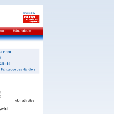
powered by
Login
Händlerlogin
 a friend
t
llt mir!
e Fahrzeuge des Händlers
3
6
otomatik vites
ekişli