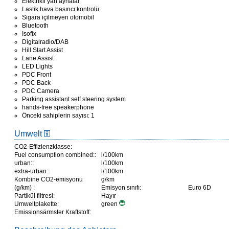
Elektrikli yan aynalar
Lastik hava basıncı kontrolü
Sigara içilmeyen otomobil
Bluetooth
Isofix
Digitalradio/DAB
Hill Start Assist
Lane Assist
LED Lights
PDC Front
PDC Back
PDC Camera
Parking assistant self steering system
hands-free speakerphone
Önceki sahiplerin sayısı: 1
Umwelt
CO2-Effizienzklasse:
Fuel consumption combined::
l/100km
urban::
l/100km
extra-urban::
l/100km
Kombine CO2-emisyonu
g/km
(g/km) :
Emisyon sınıfı:
Euro 6D
Partikül filtresi:
Hayır
Umweltplakette:
green
Emissionsärmster Kraftstoff: