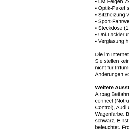
• LM-Felgen 7
• Optik-Paket 
• Sitzheizung 
• Sport-Fahrw
• Steckdose (1
• Uni-Lackieru
• Verglasung h
Die im Intern
Sie stellen ke
nicht für Irrtü
Änderungen vo
Weitere Ausst
Airbag Beifahr
connect (Notru
Control), Audi
Wagenfarbe, Bl
schwarz, Einst
beleuchtet, Fr