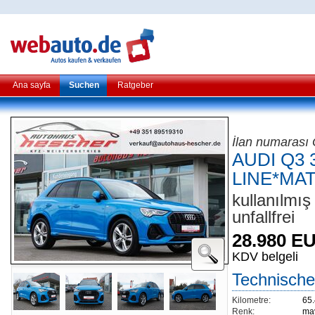
Ana sayfa
Suchen
Ratgeber
İlan numaras
AUDI Q3 3
LINE*MA
kullanılmış
unfallfrei
28.980 E
KDV belgeli
Technische
Kilometre:
65
Renk:
ma