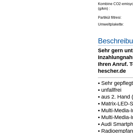
Kombine CO2-emisy
(g/km) :
Partikül filtresi:
Umweltplakette:
Beschreibu
Sehr gern unt
Inzahlungnah
Ihren Anruf. 
hescher.de
• Sehr gepfleg
• unfallfrei
• aus 2. Hand 
• Matrix-LED-
• Multi-Media-
• Multi-Media-
• Audi Smartph
• Radioempfang