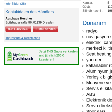
Kapılar:
5
mehr Bilder (28)
Gücü:
110
Silindir hacmi :
19
Kontaktdaten des Händlers
Autohaus Hescher
Donanım
Spitzhausstraße 86, 01139 Dresden
0351-3070530
E-Mail senden
radyo
navigasyon s
Impressum & Rechtliches
elektrikli cam
merkezi kilit
Jetzt THG Quote verkaufen
Seat heating
und jährlich 250 €
yarı deri
kassieren!
katlanabilir
Alüminyum ja
Yerleşik bilg
Muayene ve 
Servis el kit
ABS
Elektronik d
Servo direks
Spor şasi