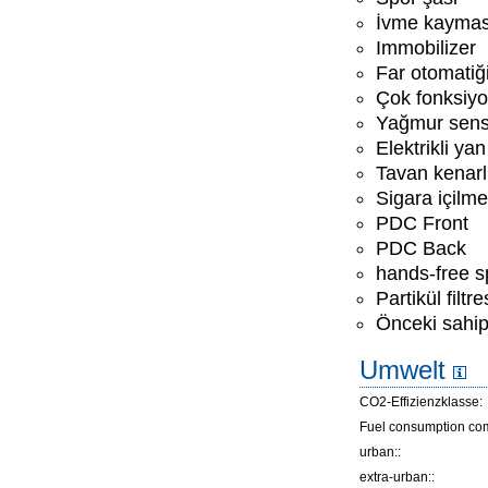
İvme kaymas
Immobilizer
Far otomatiğ
Çok fonksiyo
Yağmur sens
Elektrikli ya
Tavan kenarl
Sigara içilm
PDC Front
PDC Back
hands-free 
Partikül filtre
Önceki sahipl
Umwelt
CO2-Effizienzklasse:
Fuel consumption co
urban::
extra-urban::