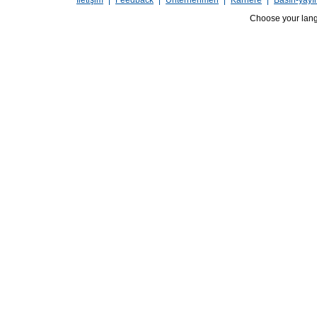
İletişim
Feedback
Unternehmen
Karriere
Basın-yayı
Choose your lan