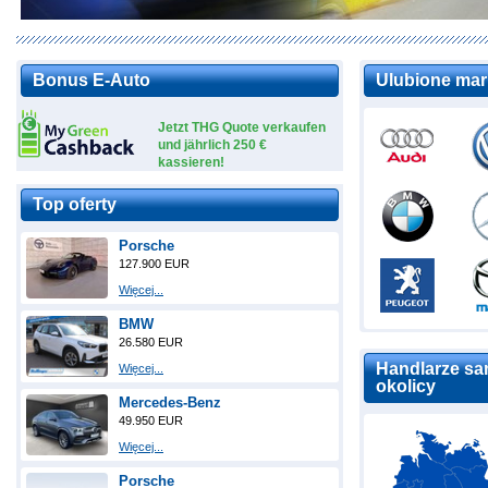
Bonus E-Auto
Ulubione mar
Jetzt THG Quote verkaufen
und jährlich 250 €
kassieren!
Top oferty
Porsche
127.900 EUR
Więcej...
BMW
26.580 EUR
Handlarze sa
Więcej...
okolicy
Mercedes-Benz
49.950 EUR
Więcej...
Porsche