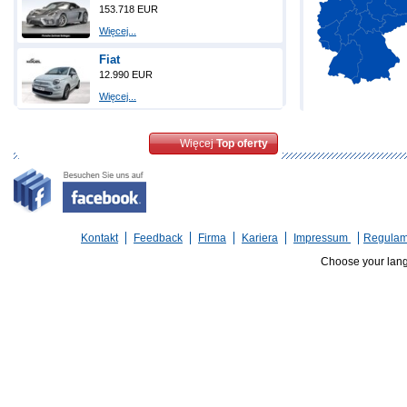
153.718 EUR
Więcej...
Fiat
12.990 EUR
Więcej...
Więcej
Top oferty
Kontakt
Feedback
Firma
Kariera
Impressum
Regulam
Choose your lan