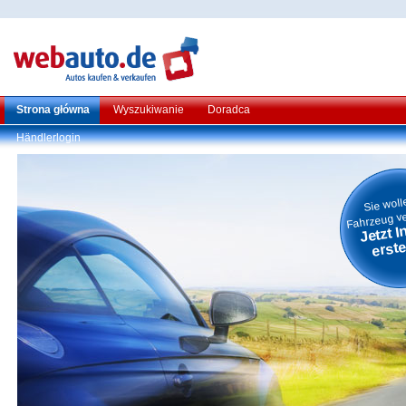
Strona główna
Wyszukiwanie
Doradca
Händlerlogin
Sie woll
Fahrzeug v
Jetzt I
erste