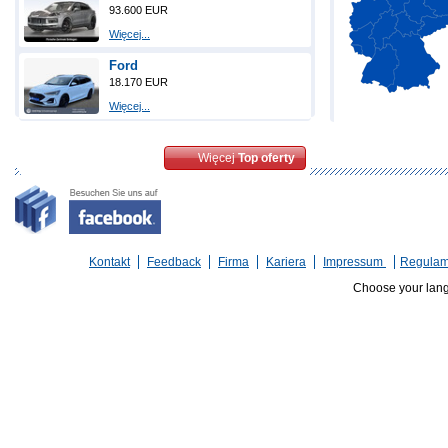
93.600 EUR
Więcej...
Ford
18.170 EUR
Więcej...
Więcej
Top oferty
Kontakt
Feedback
Firma
Kariera
Impressum
Regulam
Choose your lan