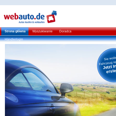
Strona główna
Wyszukiwanie
Doradca
Händlerlogin
Sie woll
Fahrzeug v
Jetzt I
erste