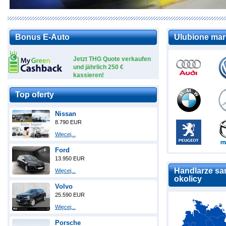
Bonus E-Auto
Ulubione mar
Jetzt THG Quote verkaufen
und jährlich 250 €
kassieren!
Top oferty
Nissan
8.790 EUR
Więcej...
Ford
13.950 EUR
Handlarze sa
Więcej...
okolicy
Volvo
25.590 EUR
Więcej...
Porsche