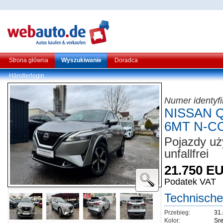
Strona główna
Wyszukiwanie
Doradca
Händlerlogin
Numer identyf
NISSAN Q
6MT N-C
Pojazdy uż
unfallfrei
21.750 E
Podatek VAT
Technische
Przebieg:
31
Kolor:
Sre