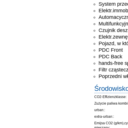
System prze
Elektr.immobi
Automacyczn
Multifunkcyj
Czujnik des
Elektr.zewnę
Pojazd, w kt
PDC Front
PDC Back
hands-free 
Filtr cząstec
Poprzedni wła
Środowisk
CO2-Effizienzklasse:
Zużycie paliwa komb
urban::
extra-urban::
Emijsa CO2 (g/km),cy
mieszany: