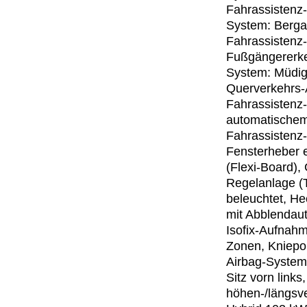
Fahrassistenz
System: Bergan
Fahrassistenz
Fußgängererke
System: Müdig
Querverkehrs-A
Fahrassistenz
automatischem 
Fahrassistenz
Fensterheber e
(Flexi-Board),
Regelanlage (
beleuchtet, He
mit Abblendaut
Isofix-Aufnahm
Zonen, Kniepol
Airbag-System
Sitz vorn links
höhen-/längsve