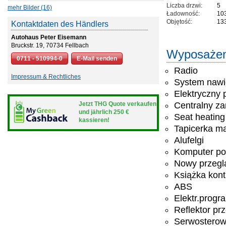
Liczba drzwi:
5
mehr Bilder (16)
Ładowność:
10
Objętość:
13
Kontaktdaten des Händlers
Autohaus Peter Eisemann
Bruckstr. 19, 70734 Fellbach
Wyposażen
0711 - 510994-0
E-Mail senden
Radio
Impressum & Rechtliches
System nawi
Elektryczny 
Jetzt THG Quote verkaufen
Centralny z
und jährlich 250 €
Seat heating
kassieren!
Tapicerka ma
Alufelgi
Komputer po
Nowy przeglą
Książka kon
ABS
Elektr.progra
Reflektor pr
Serwosterow