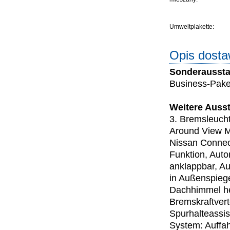
Umweltplakette:
Opis dost
Sonderaussta
Business-Paket
Weitere Ausst
3. Bremsleucht
Around View M
Nissan Connec
Funktion, Auto
anklappbar, Au
in Außenspiege
Dachhimmel hel
Bremskraftvert
Spurhalteassis
System: Auffa