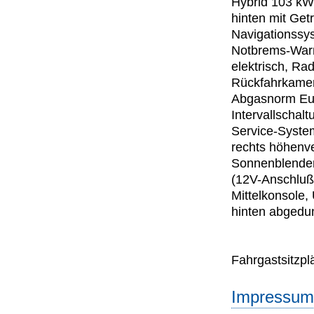
Hybrid 103 kW 
hinten mit Get
Navigationssy
Notbrems-Warnb
elektrisch, Ra
Rückfahrkamera
Abgasnorm Euro
Intervallschalt
Service-System
rechts höhenver
Sonnenblenden 
(12V-Anschluß
Mittelkonsole,
hinten abgedu
Fahrgastsitzplä
Impressum 