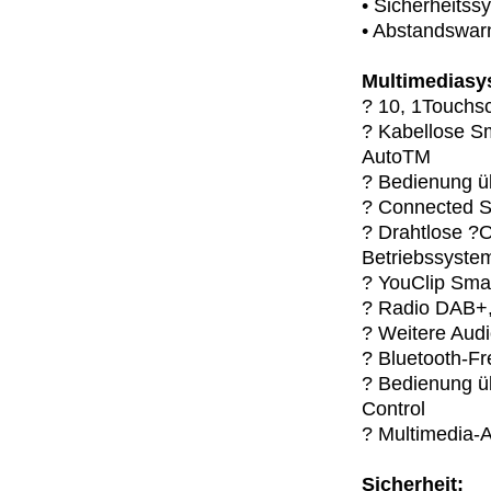
• Sicherheits
• Abstandswar
Multimediasy
? 10, 1Touchs
? Kabellose S
AutoTM
? Bedienung ü
? Connected S
? Drahtlose ?
Betriebssyste
? YouClip Sma
? Radio DAB+
? Weitere Aud
? Bluetooth-Fr
? Bedienung ü
Control
? Multimedia-A
Sicherheit: