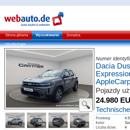
Strona główna
Wyszukiwanie
Doradca
Händlerlogin
Numer identyf
Dacia Dust
Expressio
AppleCarp
Pojazdy uż
24.980 E
Technische
Przebieg:
4.
Kolor:
Sza
Liczba drzwi:
4