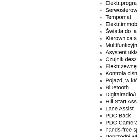
Elektr.progra
Serwosterow
Tempomat
Elektr.immobi
Światła do j
Kierownica 
Multifunkcyj
Asystent uk
Czujnik des
Elektr.zewnę
Kontrola ciś
Pojazd, w kt
Bluetooth
Digitalradio
Hill Start Ass
Lane Assist
PDC Back
PDC Camer
hands-free 
Poprzedni wła