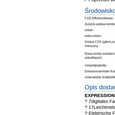
Środowisk
CO2-Effizienzklasse:
Zużycie paliwa komb
urban::
extra-urban::
Emijsa CO2 (g/km),cy
mieszany:
Klasa emisji substanc
szkodliwych:
Umweltplakette:
Emissionsärmster Kraft
Unterstützte Kraftstoff
Opis dost
EXPRESSION 
? 7digitales Fa
? 17Leichtmeta
? Elektrische 