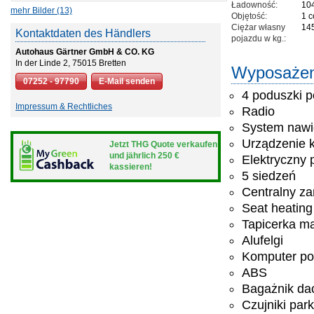
Ładowność:
10
mehr Bilder (13)
Objętość:
1 
Ciężar własny
14
Kontaktdaten des Händlers
pojazdu w kg.:
Autohaus Gärtner GmbH & CO. KG
In der Linde 2, 75015 Bretten
Wyposażen
07252 - 97790
E-Mail senden
4 poduszki p
Impressum & Rechtliches
Radio
System nawi
Urządzenie k
Jetzt THG Quote verkaufen
und jährlich 250 €
Elektryczny 
kassieren!
5 siedzeń
Centralny z
Seat heating
Tapicerka ma
Alufelgi
Komputer po
ABS
Bagażnik d
Czujniki par