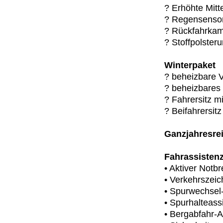
? Erhöhte Mitt
? Regensenso
? Rückfahrka
? Stoffpolster
Winterpaket
? beheizbare V
? beheizbares
? Fahrersitz m
? Beifahrersit
Ganzjahresre
Fahrassisten
• Aktiver Not
• Verkehrszei
• Spurwechse
• Spurhalteassi
• Bergabfahr-A