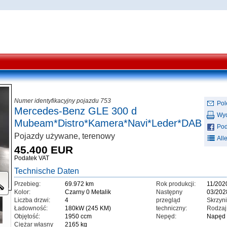
Numer identyfikacyjny pojazdu 753
Pol
Mercedes-Benz GLE 300 d
Wyd
Mubeam*Distro*Kamera*Navi*Leder*DAB
Pod
Pojazdy używane, terenowy
All
45.400 EUR
Podatek VAT
Technische Daten
Przebieg:
69.972 km
Rok produkcji:
11/202
Kolor:
Czarny 0 Metalik
Następny
03/202
Liczba drzwi:
4
przegląd
Skrzyn
Ładowność:
180kW (245 KM)
techniczny:
Rodzaj 
Objętość:
1950 ccm
Nepęd:
Napęd 
Ciężar własny
2165 kg