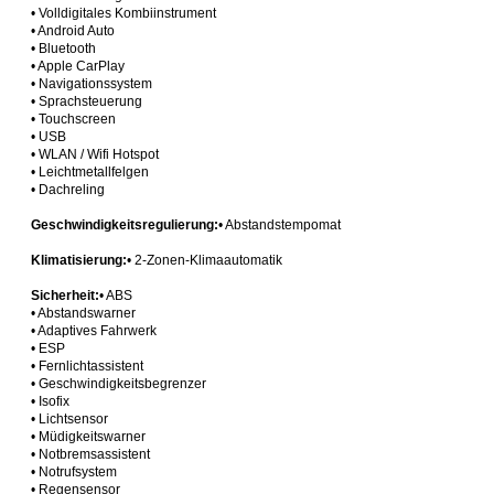
• Volldigitales Kombiinstrument
• Android Auto
• Bluetooth
• Apple CarPlay
• Navigationssystem
• Sprachsteuerung
• Touchscreen
• USB
• WLAN / Wifi Hotspot
• Leichtmetallfelgen
• Dachreling
Geschwindigkeitsregulierung:
• Abstandstempomat
Klimatisierung:
• 2-Zonen-Klimaautomatik
Sicherheit:
• ABS
• Abstandswarner
• Adaptives Fahrwerk
• ESP
• Fernlichtassistent
• Geschwindigkeitsbegrenzer
• Isofix
• Lichtsensor
• Müdigkeitswarner
• Notbremsassistent
• Notrufsystem
• Regensensor