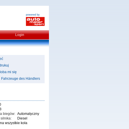
powered by
Login
eć
rukuj
oba mi się
e Fahrzeuge des Händlers
0
8
ia biegów:
Automatyczny
silnika:
Diesel
na wszystkie koła