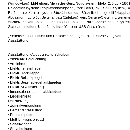
(Windowbag), LM-Felgen, Mercedes-Benz Notrufsystem, Motor 2, 0 Ltr. - 180
Navigationssystem: Festplattennavigation, Park-Paket, PRE-SAFE-System, 
Reifendruck-Kontrollsystem, Rückfahrkamera, Rücksitzlehne geteilt / klappba
Abgasnorm Euro 6d, Seitenairbag (Sidebag) vorn, Service-System: Erweiterte
Sitzheizung vorn, Smartphone integriert, Spiegel-Paket, Sprachbediensystem
Standard Interieur, Unterfahrschutz (Chrom), USB-Anschlüsse
, Seitenscheiben hinten und Heckscheibe abgedunkelt, Sitzheizung vorn
Ausstattung:
Ausstattung:
• Abgedunkelte Scheiben
• Ambiente-Beleuchtung
• Armlehne
• Elektr. Fensterheber
• Elektr. Heckklappe
• Elektr. Seitenspiegel
• Elektr. Seitenspiegel anklappbar
• Elektr. Sitzeinstellung
• Innenspiegel autom. abblendend
• Lederlenkrad
• Sitzheizung
• Zentralverriegelung
• Berganfahrassistent
• Bordcomputer
• Multifunktionslenkrad
• Schaltwippen
• Servolenkung