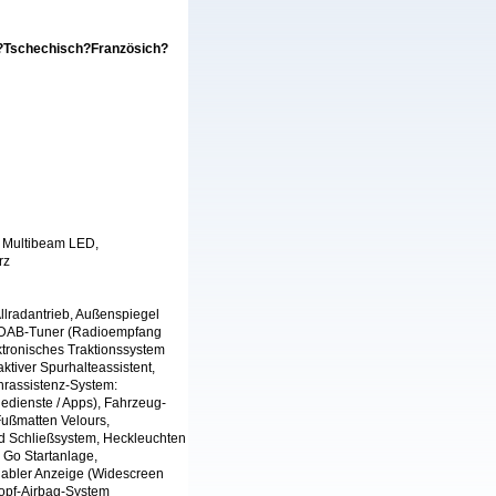
?Tschechisch?Französich?
, Multibeam LED,
rz
 Allradantrieb, Außenspiegel
t, DAB-Tuner (Radioempfang
ektronisches Traktionssystem
ktiver Spurhalteassistent,
hrassistenz-System:
nedienste / Apps), Fahrzeug-
Fußmatten Velours,
d Schließsystem, Heckleuchten
s Go Startanlage,
riabler Anzeige (Widescreen
opf-Airbag-System