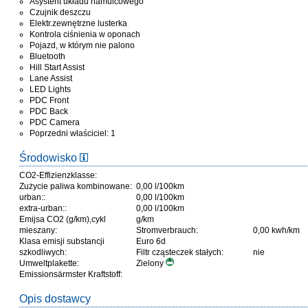
Asystent układu hamulcowego
Czujnik deszczu
Elektr.zewnętrzne lusterka
Kontrola ciśnienia w oponach
Pojazd, w którym nie palono
Bluetooth
Hill Start Assist
Lane Assist
LED Lights
PDC Front
PDC Back
PDC Camera
Poprzedni właściciel: 1
Środowisko
CO2-Effizienzklasse:
Zużycie paliwa kombinowane:
0,00 l/100km
urban::
0,00 l/100km
extra-urban::
0,00 l/100km
Emijsa CO2 (g/km),cykl
g/km
mieszany:
Stromverbrauch:
0,00 kwh/km
Klasa emisji substancji
Euro 6d
szkodliwych:
Filtr cząsteczek stałych:
nie
Umweltplakette:
Zielony
Emissionsärmster Kraftstoff:
Opis dostawcy