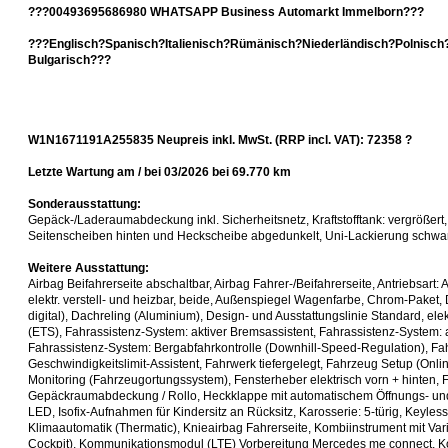
???00493695686980 WHATSAPP Business Automarkt Immelborn???
???Englisch?Spanisch?Italienisch?Rümänisch?Niederländisch?Polnisch
Bulgarisch???
W1N1671191A255835 Neupreis inkl. MwSt. (RRP incl. VAT): 72358 ?
Letzte Wartung am / bei 03/2026 bei 69.770 km
Sonderausstattung:
Gepäck-/Laderaumabdeckung inkl. Sicherheitsnetz, Kraftstofftank: vergrößert
Seitenscheiben hinten und Heckscheibe abgedunkelt, Uni-Lackierung schwa
Weitere Ausstattung:
Airbag Beifahrerseite abschaltbar, Airbag Fahrer-/Beifahrerseite, Antriebsart:
elektr. verstell- und heizbar, beide, Außenspiegel Wagenfarbe, Chrom-Pake
digital), Dachreling (Aluminium), Design- und Ausstattungslinie Standard, el
(ETS), Fahrassistenz-System: aktiver Bremsassistent, Fahrassistenz-System: a
Fahrassistenz-System: Bergabfahrkontrolle (Downhill-Speed-Regulation), Fa
Geschwindigkeitslimit-Assistent, Fahrwerk tiefergelegt, Fahrzeug Setup (Onli
Monitoring (Fahrzeugortungssystem), Fensterheber elektrisch vorn + hinten, 
Gepäckraumabdeckung / Rollo, Heckklappe mit automatischem Öffnungs- un
LED, Isofix-Aufnahmen für Kindersitz an Rücksitz, Karosserie: 5-türig, Keyles
Klimaautomatik (Thermatic), Knieairbag Fahrerseite, Kombiinstrument mit Va
Cockpit), Kommunikationsmodul (LTE) Vorbereitung Mercedes me connect, K