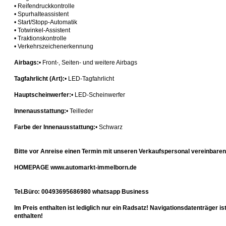
• Reifendruckkontrolle
• Spurhalteassistent
• Start/Stopp-Automatik
• Totwinkel-Assistent
• Traktionskontrolle
• Verkehrszeichenerkennung
Airbags:
• Front-, Seiten- und weitere Airbags
Tagfahrlicht (Art):
• LED-Tagfahrlicht
Hauptscheinwerfer:
• LED-Scheinwerfer
Innenausstattung:
• Teilleder
Farbe der Innenausstattung:
• Schwarz
Bitte vor Anreise einen Termin mit unseren Verkaufspersonal vereinbaren!
HOMEPAGE www.automarkt-immelborn.de
Tel.Büro: 00493695686980 whatsapp Business
Im Preis enthalten ist lediglich nur ein Radsatz! Navigationsdatenträger i
enthalten!