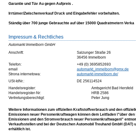
Garantie und Tüv Au gegen Aufpreis .
Irrtümer/Zwischenverkauf Druck und Eingabefehler vorbehalten.
Ständig über 700 junge Gebrauchte auf über 15000 Quadratmetern Verka
Impressum & Rechtliches
Automarkt Immelborn GmbH
Anschrift:
Salzunger Straße 26
36456 Immelborn
Telefon:
+49 (0) 3695852693
email
automarkt_immelborn@gmx.de
Strona internetowa:
automarkt-immelborn.de/
USt-IdNr.:
DE 256114524
Handelsregister:
Amtsgericht Bad Hersfeld
Handelsregister-Nr:
HRB 2586
Vertretungsberechtigt:
Peter Jung
Weitere Informationen zum offiziellen Kraftstoffverbrauch und den offiziel
Emissionen neuer Personenkraftwagen können dem Leitfaden \"über den K
Emissionen und den Stromverbrauch neuer Personenkraftwagen\" entnom
Verkaufsstellen und bei der Deutschen Automobil Treuhand GmbH (DAT) un
erhältlich ist.