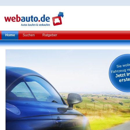
Home
Suchen
Ratgeber
Sie woll
Fahrzeug v
Jetzt I
erste