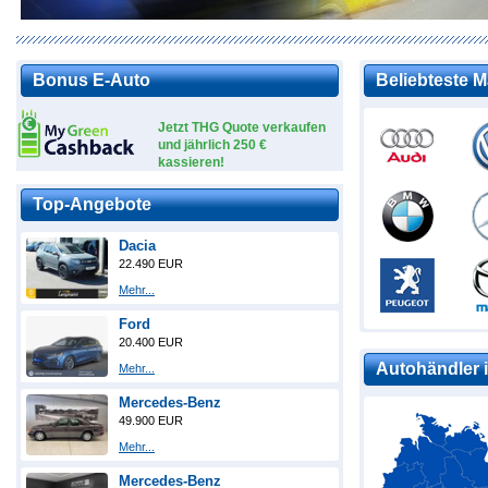
Bonus E-Auto
Beliebteste 
Jetzt THG Quote verkaufen
und jährlich 250 €
kassieren!
Top-Angebote
Dacia
22.490 EUR
Mehr...
Ford
20.400 EUR
Autohändler i
Mehr...
Mercedes-Benz
49.900 EUR
Mehr...
Mercedes-Benz